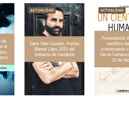
ACTUALIDAD
ACTUALIDAD
Presentación de
a de
Darío Vilas Couselo, Premio
científico h
n el
Manuel Llano 2025 del
(conversando c
po»,
Gobierno de Cantabria
García Camarero
ranco
25 de fe