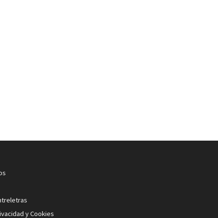
os
ntreletras
rivacidad y Cookies