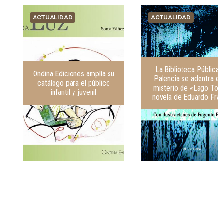
ACTUALIDAD
ACTUALIDAD
La Biblioteca Públic
Ondina Ediciones amplía su
Palencia se adentra e
catálogo para el público
misterio de «Lago To
infantil y juvenil
novela de Eduardo F