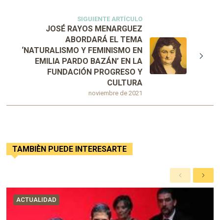
SIGUIENTE ARTÍCULO
JOSÉ RAYOS MENARGUEZ
ABORDARÁ EL TEMA
‘NATURALISMO Y FEMINISMO EN
EMILIA PARDO BAZÁN’ EN LA
FUNDACIÓN PROGRESO Y
CULTURA
noviembre de 2021
TAMBIÈN PUEDE INTERESARTE
A
S
n
i
t
g
ACTUALIDAD
e
u
r
i