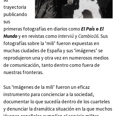
trayectoria
publicando
sus
primeras fotografías en diarios como
El País
o
El
Mundo
y en revistas como
Interviú
y
Cambio16
. Sus
fotografías sobre la ‘mili’ fueron expuestas en
muchas ciudades de España y sus ‘imágenes’ se
reprodujeron una y otra vez en numerosos medios
de comunicación, tanto dentro como fuera de
nuestras fronteras.
Sus ‘Imágenes de la mili’ fueron un eficaz
instrumento para concienciar a la sociedad,
documentar lo que sucedía dentro de los cuarteles
y denunciar la dramática situación en la que muchos
jóvenes españoles cumplían el servicio militar.