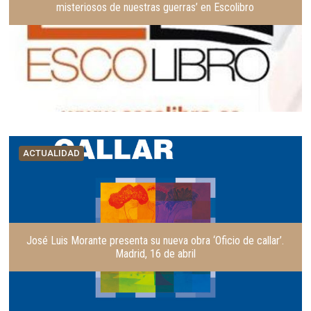
misteriosos de nuestras guerras’ en Escolibro
ACTUALIDAD
José Luis Morante presenta su nueva obra ‘Oficio de callar’.
Madrid, 16 de abril