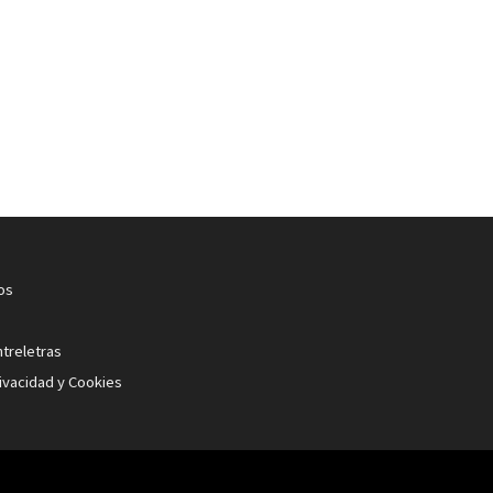
os
ntreletras
rivacidad y Cookies