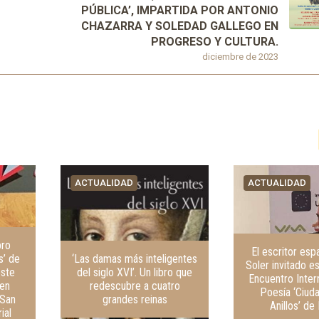
PÚBLICA’, IMPARTIDA POR ANTONIO
CHAZARRA Y SOLEDAD GALLEGO EN
PROGRESO Y CULTURA.
diciembre de 2023
ACTUALIDAD
ACTUALIDAD
bro
El escritor esp
s’ de
‘Las damas más inteligentes
Soler invitado es
este
del siglo XVI’. Un libro que
Encuentro Inter
 en
redescubre a cuatro
Poesía ‘Ciud
 San
grandes reinas
Anillos’ de 
ial