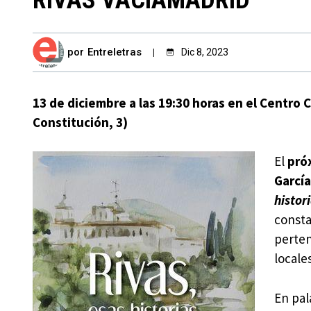
por
Entreletras
Dic 8, 2023
13 de diciembre a las 19:30 horas en el Centro C
Constitución, 3)
El
pró
García
histor
const
perten
locales
En pal