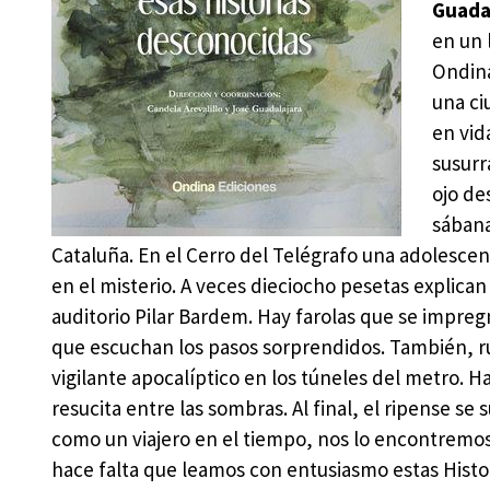
Guada
en un 
Ondina
una ci
en vid
susurr
ojo de
sábana
Cataluña. En el Cerro del Telégrafo una adolescen
en el misterio. A veces dieciocho pesetas explica
auditorio Pilar Bardem. Hay farolas que se impreg
que escuchan los pasos sorprendidos. También, rui
vigilante apocalíptico en los túneles del metro.
resucita entre las sombras. Al final, el ripense se
como un viajero en el tiempo, nos lo encontremos e
hace falta que leamos con entusiasmo estas Histo