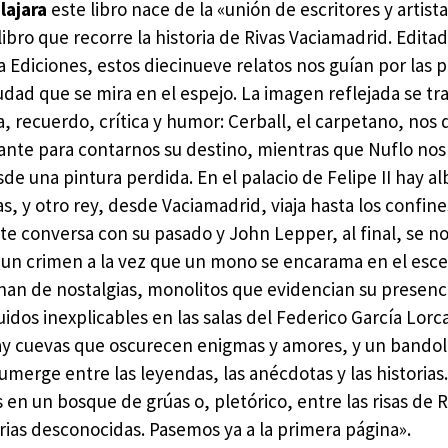
lajara
este libro nace de la «unión de escritores y artista
libro que recorre la historia de Rivas Vaciamadrid. Edita
 Ediciones, estos diecinueve relatos nos guían por las 
udad que se mira en el espejo. La imagen reflejada se t
a, recuerdo, crítica y humor: Cerball, el carpetano, nos 
ante para contarnos su destino, mientras que Nuflo nos 
sde una pintura perdida. En el palacio de Felipe II hay a
s, y otro rey, desde Vaciamadrid, viaja hasta los confin
te conversa con su pasado y John Lepper, al final, se n
n un crimen a la vez que un mono se encarama en el esce
nan de nostalgias, monolitos que evidencian su presenci
dos inexplicables en las salas del Federico García Lorc
 Hay cuevas que oscurecen enigmas y amores, y un bando
 sumerge entre las leyendas, las anécdotas y las historias
n un bosque de grúas o, pletórico, entre las risas de R
rias desconocidas. Pasemos ya a la primera página».