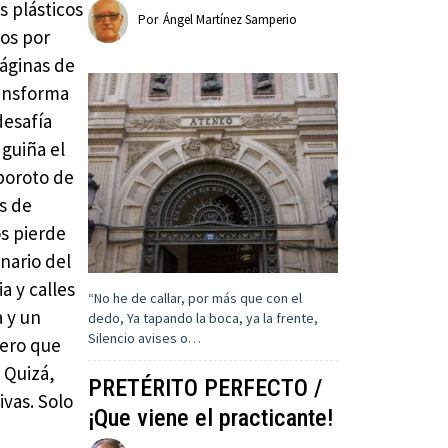
s plásticos
Por
Ángel Martínez Samperio
dos por
páginas de
ransforma
desafía
guiña el
lboroto de
es de
os pierde
nario del
a y calles
“No he de callar, por más que con el
a y un
dedo, Ya tapando la boca, ya la frente,
Silencio avises o…
lero que
. Quizá,
PRETÉRITO PERFECTO /
ivas. Solo
¡Que viene el practicante!