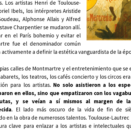
 Los artistas Henri de Toulouse-
iel Ibels, los intérpretes Aristide
Goudeau, Alphonse Allais y Alfred
ustave Charpentier se mudaron allí.
ar en el París bohemio y evitar el
martre fue el denominador común
activamente a definir la estética vanguardista de la épo
pias calles de Montmartre y el entretenimiento que se
cabarets, los teatros, los cafés concierto y los circos er
ción para los artistas.
No solo asistieron a los espe
iparon en ellos, sino que empatizaron con los vagab
tutas, y se veían a sí mismos al margen de la
ecida
. El lado más oscuro de la vida de fin de si
o en la obra de numerosos talentos. Toulouse-Lautrec
ura clave para enlazar a los artistas e intelectuales q