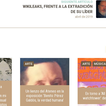
SIGUIENTE ARTÍCULO
WIKILEAKS, FRENTE A LA EXTRADICIÓN
DE SU LÍDER
abril de 2019
ARTE
ARTE
MÚSICA
na
Un lienzo del Ateneo en la
En torno a ‘All
n mi
exposición ‘Benito Pérez
watchtower’ de
isual
Galdós, la verdad humana’
eptos