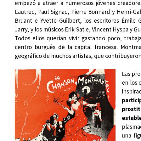
empezó a atraer a numerosos jóvenes creadores.
Lautrec, Paul Signac, Pierre Bonnard y Henri-Gabr
Bruant e Yvette Guilbert, los escritores Émile 
Jarry, y los músicos Erik Satie, Vincent Hyspa y G
Todos ellos querían vivir gastando poco, trabaj
centro burgués de la capital francesa. Mont
geográfico de muchos artistas, que contribuyeron 
Las pro
en los 
inspira
partic
prosti
establ
plasmad
una fig