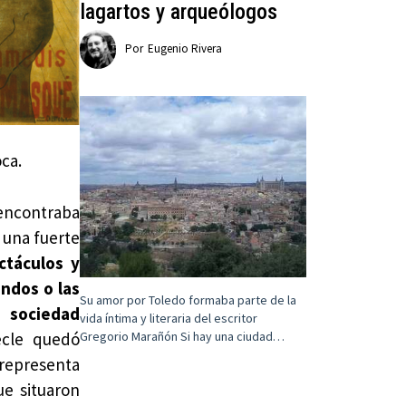
lagartos y arqueólogos
Por
Eugenio Rivera
ca.
 encontraba
a una fuerte
ctáculos y
undos o las
Su amor por Toledo formaba parte de la
 sociedad
vida íntima y literaria del escritor
Gregorio Marañón Si hay una ciudad…
ècle quedó
 representa
ue situaron