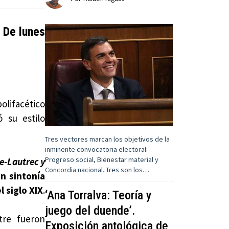
 De lunes
lifacético
ó su estilo
Tres vectores marcan los objetivos de la
inminente convocatoria electoral:
Progreso social, Bienestar material y
e-Lautrec y
Concordia nacional. Tres son los…
n sintonía
l siglo XIX
.
‘Ana Torralva: Teoría y
juego del duende’.
tre fueron
Exposición antológica de