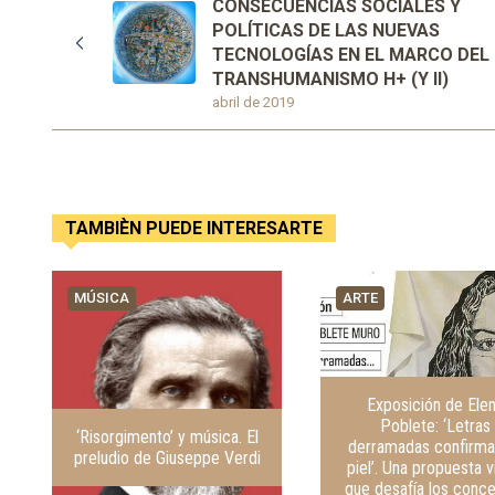
CONSECUENCIAS SOCIALES Y
POLÍTICAS DE LAS NUEVAS
TECNOLOGÍAS EN EL MARCO DEL
TRANSHUMANISMO H+ (Y II)
abril de 2019
TAMBIÈN PUEDE INTERESARTE
MÚSICA
ARTE
Exposición de Ele
Poblete: ‘Letras
‘Risorgimento’ y música. El
derramadas confirma
preludio de Giuseppe Verdi
piel’. Una propuesta v
que desafía los conc