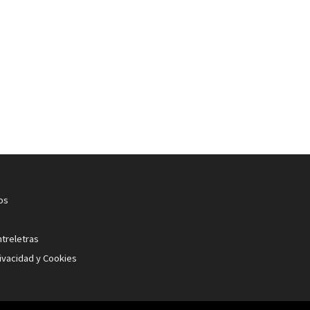
os
ntreletras
rivacidad y Cookies