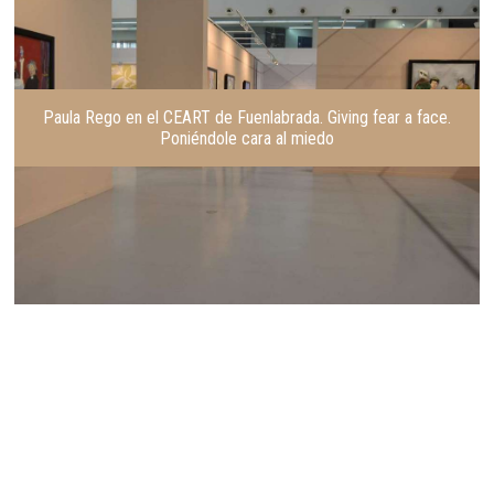
Paula Rego en el CEART de Fuenlabrada. Giving fear a face.
Poniéndole cara al miedo