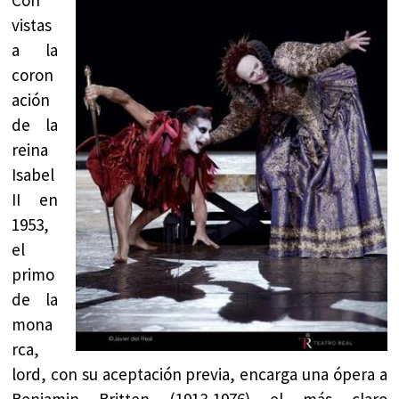
Con
vistas
a la
coron
ación
de la
reina
Isabel
II en
1953,
el
primo
de la
mona
rca,
lord, con su aceptación previa, encarga una ópera a