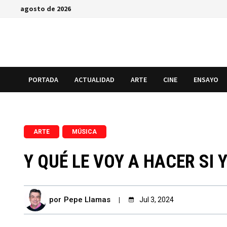
Saltar
agosto de 2026
al
contenido
PORTADA
ACTUALIDAD
ARTE
CINE
ENSAYO
,
ARTE
MÚSICA
Y QUÉ LE VOY A HACER SI
por
Pepe Llamas
Jul 3, 2024