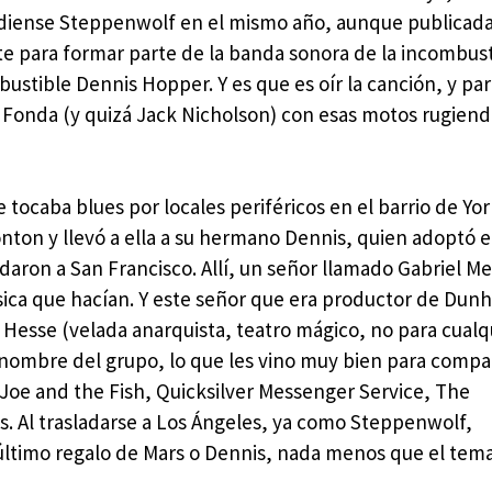
adiense Steppenwolf en el mismo año, aunque publicada
e para formar parte de la banda sonora de la incombust
ustible Dennis Hopper. Y es que es oír la canción, y pa
Fonda (y quizá Jack Nicholson) con esas motos rugiend
ocaba blues por locales periféricos en el barrio de Yor
onton y llevó a ella a su hermano Dennis, quien adoptó 
daron a San Francisco. Allí, un señor llamado Gabriel M
ica que hacían. Y este señor que era productor de Dunhi
esse (velada anarquista, teatro mágico, no para cualqu
 nombre del grupo, lo que les vino muy bien para compar
 Joe and the Fish, Quicksilver Messenger Service, The
. Al trasladarse a Los Ángeles, ya como Steppenwolf,
 último regalo de Mars o Dennis, nada menos que el tem