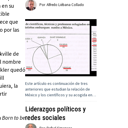
 en su
Por
Alfredo Liébana Collado
ible
rece que
o por las
kville de
el nombre
ekler quedó
ll
Este artículo es continuación de tres
iera, la
anteriores que estudian la relación de
tir
México y los científicos y su acogida en…
Liderazgos políticos y
redes sociales
a
Born to be