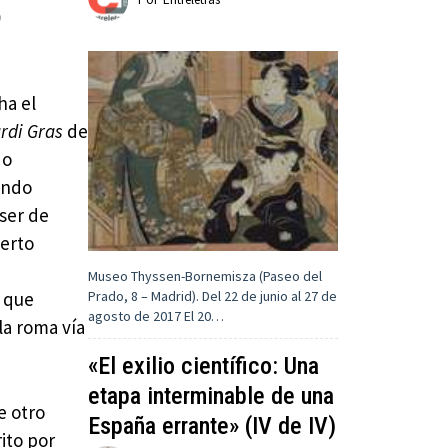
)
ha el
rdi
Gras
de
No
ando
ser de
erto
Museo Thyssen-Bornemisza (Paseo del
Prado, 8 – Madrid). Del 22 de junio al 27 de
 que
agosto de 2017 El 20…
la roma vía
«El exilio científico: Una
etapa interminable de una
e otro
España errante» (IV de IV)
ito por