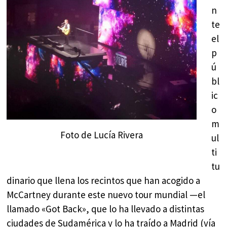
n
te
el
p
ú
bl
ic
o
m
Foto de Lucía Rivera
ul
ti
tu
dinario que llena los recintos que han acogido a
McCartney durante este nuevo tour mundial —el
llamado «Got Back», que lo ha llevado a distintas
ciudades de Sudamérica y lo ha traído a Madrid (vía