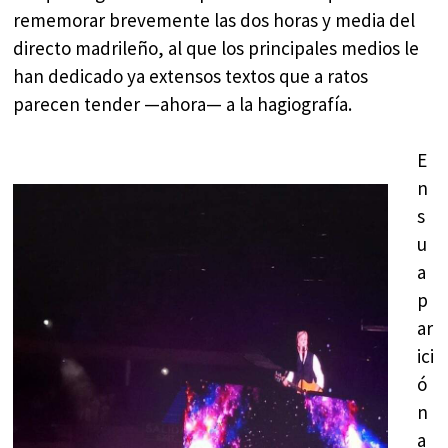
rememorar brevemente las dos horas y media del
directo madrileño, al que los principales medios le
han dedicado ya extensos textos que a ratos
parecen tender —ahora— a la hagiografía.
E
n
s
u
a
p
ar
ici
ó
n
a