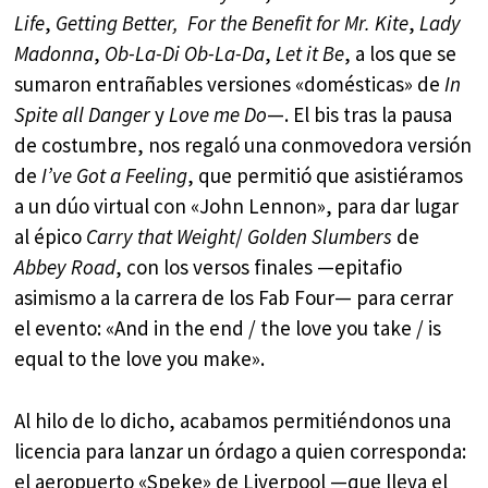
Life
,
Getting Better,
For the Benefit for Mr. Kite
,
Lady
Madonna
,
Ob-La-Di Ob-La-Da
,
Let it Be
, a los que se
sumaron entrañables versiones «domésticas» de
In
Spite all Danger
y
Love me Do
—. El bis tras la pausa
de costumbre, nos regaló una conmovedora versión
de
I’ve Got a Feeling
, que permitió que asistiéramos
a un dúo virtual con «John Lennon», para dar lugar
al épico
Carry that Weight
/
Golden Slumbers
de
Abbey Road
, con los versos finales —epitafio
asimismo a la carrera de los Fab Four— para cerrar
el evento: «And in the end / the love you take / is
equal to the love you make».
Al hilo de lo dicho, acabamos permitiéndonos una
licencia para lanzar un órdago a quien corresponda:
el aeropuerto «Speke» de Liverpool —que lleva el