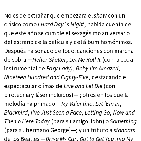
No es de extrañar que empezara el
show
con un
clásico como
I Hard Day´s Night
, habida cuenta de
que este año se cumple el sexagésimo aniversario
del estreno de la película y del álbum homónimos.
Después ha sonado de todo: canciones con marcha
de sobra —
Helter Skelter
,
Let Me Roll It
(con la coda
instrumental de
Foxy Lady)
,
Baby I’m Amazed
,
Nineteen Hundred and Eighty-Five
, destacando el
espectacular clímax de
Live and Let Die
(con
pirotecnia y láser incluidos)— ; otros en los que la
melodía ha primado —
My Valentine
,
Let ‘Em In
,
Blackbird
,
I’ve Just Seen a Face
,
Letting Go
,
Now and
Then
o
Here Today
(para su amigo John) o
Something
(para su hermano George)—; y un tributo a
standars
de los Beatles —
Drive My Car
,
Got to Get You into My