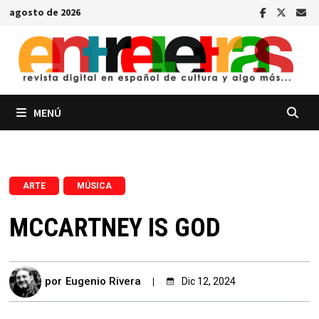
Saltar
agosto de 2026
al
contenido
MENÚ
,
ARTE
MÚSICA
MCCARTNEY IS GOD
por
Eugenio Rivera
Dic 12, 2024