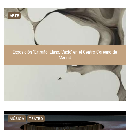
ARTE
Exposición ‘Extraño, Llano, Vacío’ en el Centro Coreano de
Madrid
MÚSICA
TEATRO