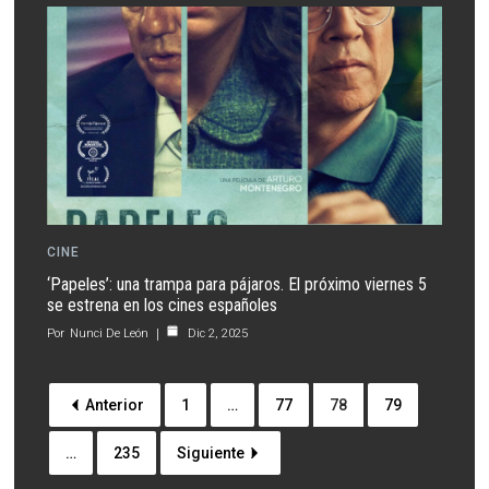
CINE
‘Papeles’: una trampa para pájaros. El próximo viernes 5
se estrena en los cines españoles
Por
Nunci De León
Dic 2, 2025
Anterior
1
…
77
78
79
…
235
Siguiente