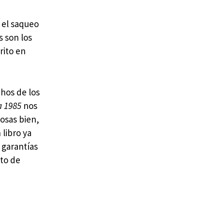
 el saqueo
s son los
rito en
chos de los
a 1985
nos
osas bien,
 libro ya
 garantías
ato de