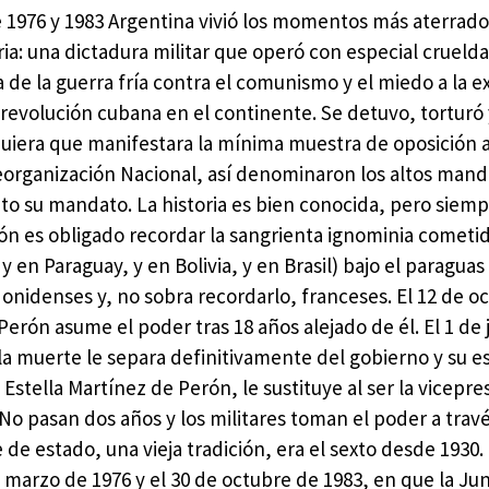
 1976 y 1983 Argentina vivió los momentos más aterrado
ria: una dictadura militar que operó con especial cruelda
a de la guerra fría contra el comunismo y el miedo a la 
 revolución cubana en el continente. Se detuvo, torturó 
uiera que manifestara la mínima muestra de oposición 
organización Nacional, así denominaron los altos mand
ito su mandato. La historia es bien conocida, pero siem
ón es obligado recordar la sangrienta ignominia cometid
 y en Paraguay, y en Bolivia, y en Brasil) bajo el paraguas
onidenses y, no sobra recordarlo, franceses. El 12 de o
Perón asume el poder tras 18 años alejado de él. El 1 de 
la muerte le separa definitivamente del gobierno y su e
 Estella Martínez de Perón, le sustituye al ser la vicepre
 No pasan dos años y los militares toman el poder a trav
 de estado, una vieja tradición, era el sexto desde 1930.
 marzo de 1976 y el 30 de octubre de 1983, en que la Jun