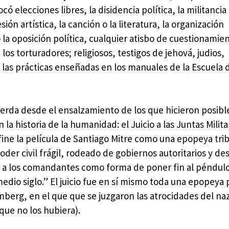
có elecciones libres, la disidencia política, la militancia 
sión artística, la canción o la literatura, la organización
la oposición política, cualquier atisbo de cuestionamie
os torturadores; religiosos, testigos de jehová, judios,
as prácticas enseñadas en los manuales de la Escuela d
uerda desde el ensalzamiento de los que hicieron posibl
 la historia de la humanidad: el Juicio a las Juntas Milita
fine la película de Santiago Mitre como una epopeya trib
oder civil frágil, rodeado de gobiernos autoritarios y de
gar a los comandantes como forma de poner fin al péndulo
edio siglo.” El juicio fue en sí mismo toda una epopeya
emberg, en el que que se juzgaron las atrocidades del n
que no los hubiera).