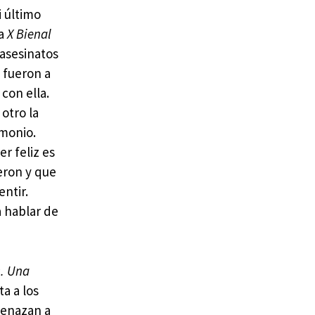
 último
la
X Bienal
 asesinatos
 fueron a
con ella.
otro la
imonio.
r feliz es
eron y que
ntir.
a hablar de
s. Una
ta a los
menazan a