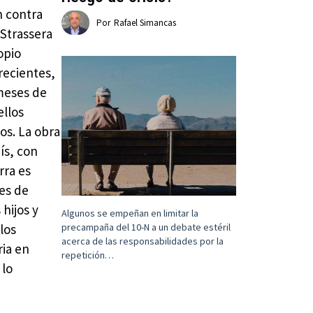
n contra
Por
Rafael Simancas
 Strassera
opio
recientes,
 meses de
ellos
os. La obra
ís, con
rra es
res de
hijos y
Algunos se empeñan en limitar la
los
precampaña del 10-N a un debate estéril
acerca de las responsabilidades por la
ria en
repetición…
 lo