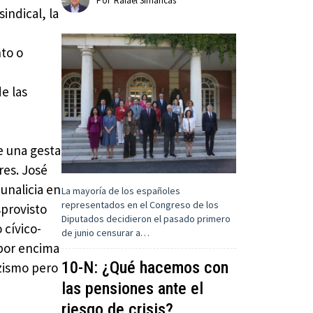
Por
Rafael Simancas
sindical, la
nto o
e las
e una gesta
res. José
unalicia en
La mayoría de los españoles
representados en el Congreso de los
sprovisto
Diputados decidieron el pasado primero
 cívico-
de junio censurar a…
 por encima
10-N: ¿Qué hacemos con
azismo pero
las pensiones ante el
riesgo de crisis?