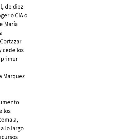
l, de diez
ger o CIA o
e María
da
 Cortazar
y cede los
 primer
ía Marquez
ocumento
e los
atemala,
a lo largo
recursos