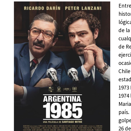
Entre
histo
lógic
de la
cualq
de Re
ejerc
ocasi
Chile
estad
1973 
1974 
Maria
país.
golpe
26 de