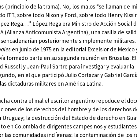
 (principio de la trama). No, los malos “se llaman de mi
do ITT, sobre todo Nixon y Ford, sobre todo Henry Kissin
ópez Rega…” López Rega era Ministro de Acción Social d
A (Alianza Anticomunista Argentina), una casilla de sali
desencadenarían posteriormente simplemente militares.
nales
en junio de 1975 en la editorial Excelsior de Mexico 
bía formado parte en su segunda reunión en Bruselas. El
 Russell y Jean-Paul Sartre para investigar y evaluar la
undo, en el que participó Julio Cortazar y Gabriel Garc
as dictaduras militares en América Latina.
lucha contra el mal el escritor argentino repoduce el d
olaciones de los derechos del hombre y de los derechos d
y en Uruguay; la destrucción del Estado de derecho en Gu
ato en Colombia de dirigentes campesinos y estudiantes 
por las comunidades indígenas; la contaminación de los 