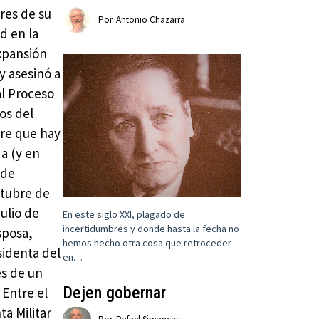
res de su
Por
Antonio Chazarra
d en la
expansión
y asesinó a
al Proceso
os del
pre que hay
a (y en
 de
ctubre de
julio de
En este siglo XXI, plagado de
incertidumbres y donde hasta la fecha no
sposa,
hemos hecho otra cosa que retroceder
sidenta del
en…
és de un
Dejen gobernar
 Entre el
ta Militar