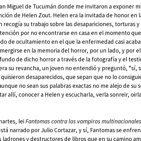
San Miguel de Tucumán donde me invitaron a exponer mi
ervención de Helen Zout. Helen era la invitada de honor en 
n recogía su trabajo sobre las desapariciones, torturas y
a detención por no encontrarse en casa en el momento que
riodo de ocultamiento en el que la enfermedad casi acaba 
ergirse en la memoria del horror, por un lado, y por el 
fundo de dicho horror a través de la fotografía y el test
era su revancha, un joven no entendió y preguntó, “sí, se
 quisieron desaparecidos, que sepan que no lo consigui
aunque no sean sus palabras exactas no me alejo de su se
ar allí, conocer a Helen y escucharla, verla sonreir, oirl
artes, lei
Fantomas contra los vampiros multinacionale
 está narrado por Julio Cortazar, y sí, Fantomas se enfren
 ladrones y destructores de libros que en su camino a