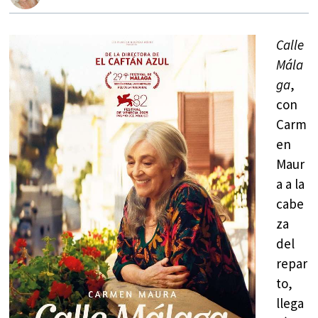
Calle
Mála
ga
,
con
Carm
en
Maur
a a la
cabe
za
del
repar
to,
llega