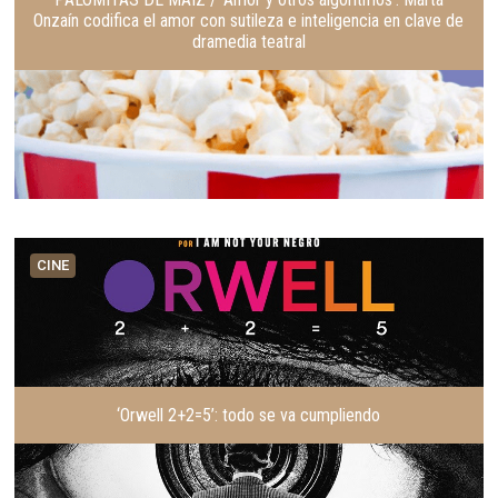
Onzaín codifica el amor con sutileza e inteligencia en clave de
dramedia teatral
CINE
‘Orwell 2+2=5’: todo se va cumpliendo