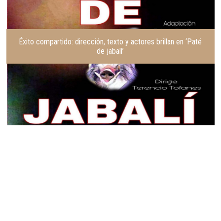
Éxito compartido: dirección, texto y actores brillan en ‘Paté
de jabalí’