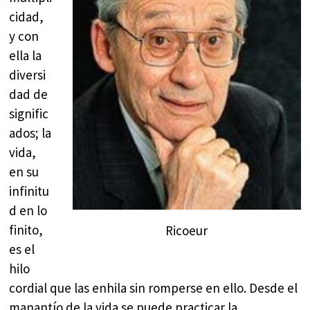
cidad,
y con
ella la
diversi
dad de
signific
ados; la
vida,
en su
infinitu
d en lo
finito,
Ricoeur
es el
hilo
cordial que las enhila sin romperse en ello. Desde el
manantío de la vida se puede practicar la