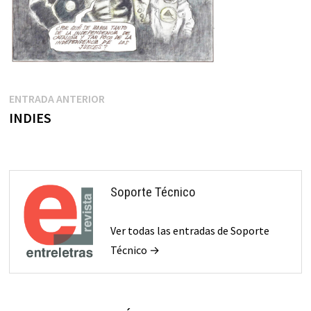
Navegación
Entrada
ENTRADA ANTERIOR
anterior:
INDIES
de
entradas
Soporte Técnico
Ver todas las entradas de Soporte
Técnico →