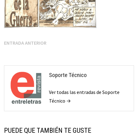
Navegación
Entrada
ENTRADA ANTERIOR
anterior:
de
entradas
Soporte Técnico
Ver todas las entradas de Soporte
Técnico →
PUEDE QUE TAMBIÉN TE GUSTE