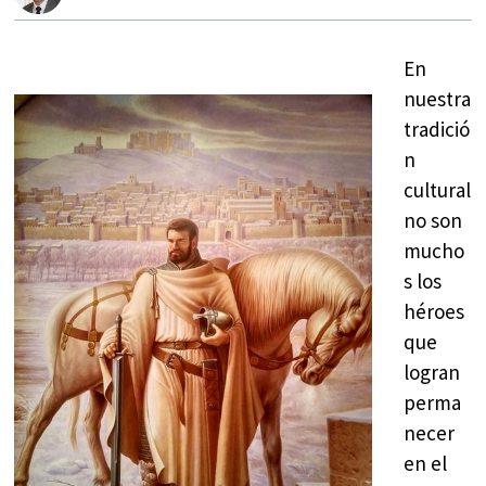
En
nuestra
tradició
n
cultural
no son
mucho
s los
héroes
que
logran
perma
necer
en el