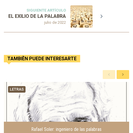
SIGUIENTE ARTÍCULO
EL EXILIO DE LA PALABRA
julio de 2022
TAMBIÈN PUEDE INTERESARTE
A
S
n
i
t
g
LETRAS
e
u
r
i
i
e
o
n
r
t
e
Rafael Soler: ingeniero de las palabras