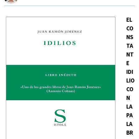
EL
CO
NS
TA
NT
E
IDI
LIO
CO
N
LA
PA
LA
BR