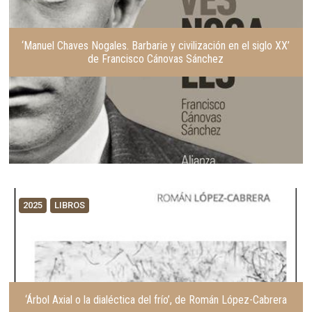
‘Manuel Chaves Nogales. Barbarie y civilización en el siglo XX’
de Francisco Cánovas Sánchez
2025
LIBROS
‘Árbol Axial o la dialéctica del frío’, de Román López-Cabrera