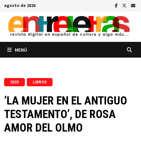
Saltar
agosto de 2026
al
contenido
MENÚ
,
2025
LIBROS
‘LA MUJER EN EL ANTIGUO
TESTAMENTO’, DE ROSA
AMOR DEL OLMO