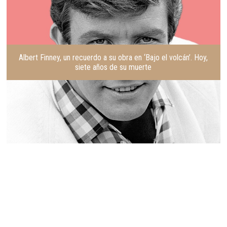
Albert Finney, un recuerdo a su obra en ‘Bajo el volcán’. Hoy,
siete años de su muerte