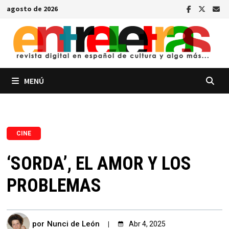
Saltar
agosto de 2026
al
contenido
MENÚ
CINE
‘SORDA’, EL AMOR Y LOS
PROBLEMAS
por
Nunci de León
Abr 4, 2025