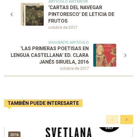
ARTÍCULO ANTERIOR
‘CARTAS DEL NAVEGAR
PINTORESCO’ DE LETICIA DE
FRUTOS
octubre de 2017
SIGUIENTE ARTÍCULO
‘LAS PRIMERAS POETISAS EN
LENGUA CASTELLANA’ ED. CLARA
JANÉS SIRUELA, 2016
octubre de 2017
TAMBIÈN PUEDE INTERESARTE
A
S
n
i
t
g
2016