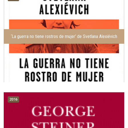
e
u
r
i
i
e
o
n
r
t
e
‘La guerra no tiene rostros de mujer’ de Svetlana Alexiévich
2016