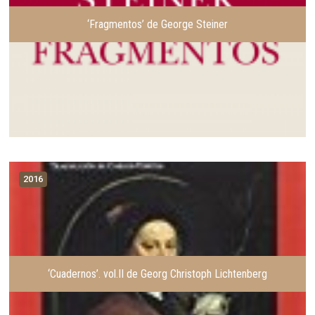
‘Fragmentos’ de George Steiner
2016
‘Cuadernos’. vol.II de Georg Christoph Lichtenberg