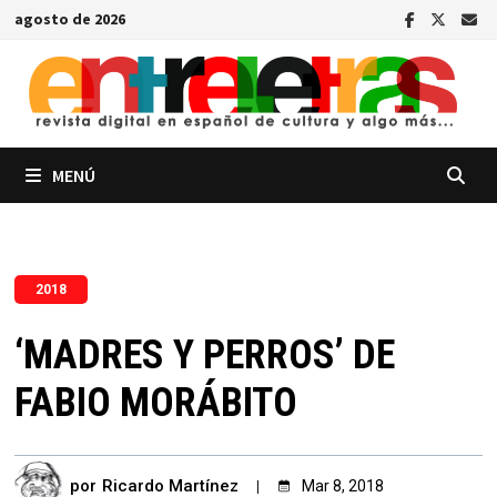
Saltar
agosto de 2026
al
contenido
MENÚ
2018
‘MADRES Y PERROS’ DE
FABIO MORÁBITO
por
Ricardo Martínez
Mar 8, 2018