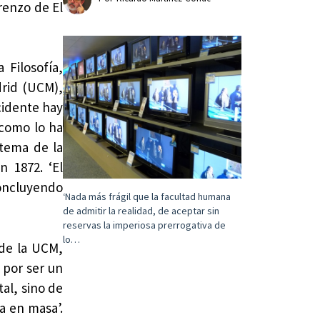
renzo de El
 Filosofía,
drid (UCM),
ccidente hay
 como lo ha
 tema de la
n 1872. ‘El
concluyendo
‘Nada más frágil que la facultad humana
de admitir la realidad, de aceptar sin
reservas la imperiosa prerrogativa de
lo…
 de la UCM,
 por ser un
tal, sino de
a en masa’.