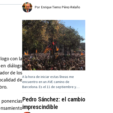
Por
Enrique Tierno Pérez-Relaño
álogo con la
 en diálogo
nador de los
A la hora de iniciar estas líneas me
ocalidad de
encuentro en un AVE camino de
bro.
Barcelona. Es el 11 de septiembre y…
Pedro Sánchez: el cambio
s ponencias
imprescindible
pensamiento