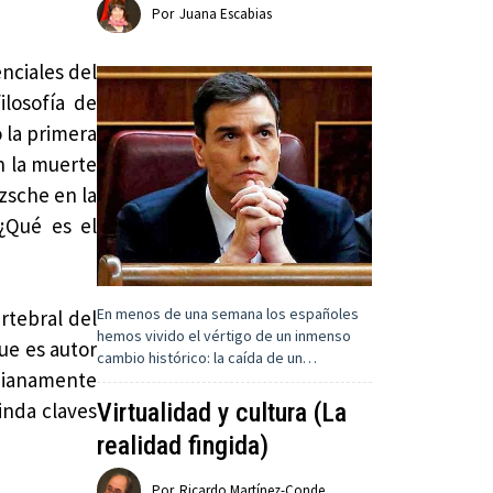
Por
Juana Escabias
nciales del
ilosofía de
 la primera
n la muerte
zsche en la
 ¿Qué es el
En menos de una semana los españoles
rtebral del
hemos vivido el vértigo de un inmenso
ue es autor
cambio histórico: la caída de un…
idianamente
Virtualidad y cultura (La
inda claves
realidad fingida)
Por
Ricardo Martínez-Conde