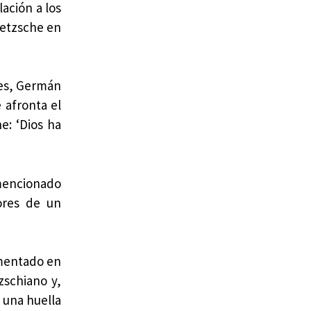
ación a los
ietzsche en
res, Germán
 afronta el
e: ‘Dios ha
mencionado
ores de un
omentado en
zschiano y,
 una huella