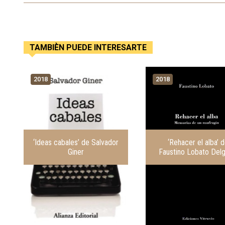
TAMBIÈN PUEDE INTERESARTE
2018
2018
‘Ideas cabales’ de Salvador
‘Rehacer el alba’ 
Giner
Faustino Lobato Del