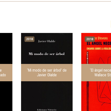
2018
2018
de
‘Mi modo de ser árbol’ de
‘El ángel nece
gado
Javier Olalde
Wallace S