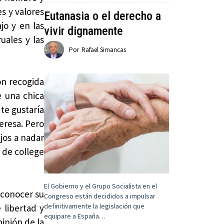
es y valores
Eutanasia o el derecho a
jo y en las
vivir dignamente
uales y las
Por
Rafael Simancas
ón recogida
e una chica
te gustaría
teresa. Pero
jos a nadar
s de college
El Gobierno y el Grupo Socialista en el
 conocer su
Congreso están decididos a impulsar
definitivamente la legislación que
 libertad y
equipare a España…
inión de la