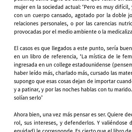
mujer en la sociedad actual: ‘Pero es muy difícil,
con un cuerpo cansado, agotado por la doble jor
relaciones personales, o por las carencias nutri
provocadas por el medio ambiente o la medicaliza
El casos es que llegados a este punto, sería bue
en un libro de referencia, ‘La mística de le fe
ingresada en un college estadounidense (pensemo
haber leído más, charlado más, cursado las materia
supongo que esas cosas dejan de importar cuando 
y a patinar, y por las noches hablas con tu marido
solían serlo’
Ahora bien, una vez más pensar es ser. Quiere dec
rol, sus intereses, y defenderlos. Y valiéndose 
equidad) le corresponde. Es cierto que el libro d