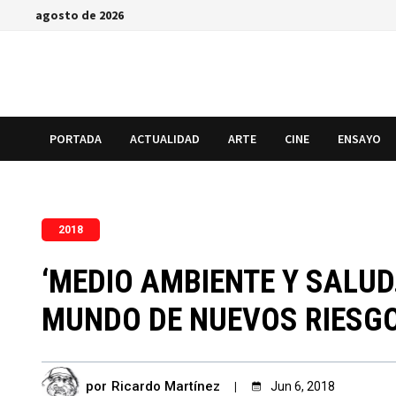
Saltar
agosto de 2026
al
contenido
PORTADA
ACTUALIDAD
ARTE
CINE
ENSAYO
2018
‘MEDIO AMBIENTE Y SALU
MUNDO DE NUEVOS RIESGO
por
Ricardo Martínez
Jun 6, 2018