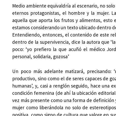
Medio ambiente equivaldría al escenario, no solo f
eternos protagonistas, el hombre y la mujer. L
aquella que aporta los frutos y alimentos, esto
estamos considerando un texto ubicado dentro de
Entendiendo, entonces, el contenido de este re
dentro de la supervivencia, dice la autora que ‘l
poco: ‘yo prefiero la que acuñó el médico Jor
personal, solidaria, gozosa’
Un poco más adelante matizará, precisando: ‘
productivo, sino como el de seres capaces de goza
humanas’, y, casi a renglón seguido, hace una exp
condición femenina (de ahí la ubicación editori
vez más presente como una forma de definición y
mujer como liberándola no solo de estereotipos
positiva, como signo de cultura que valore en sus