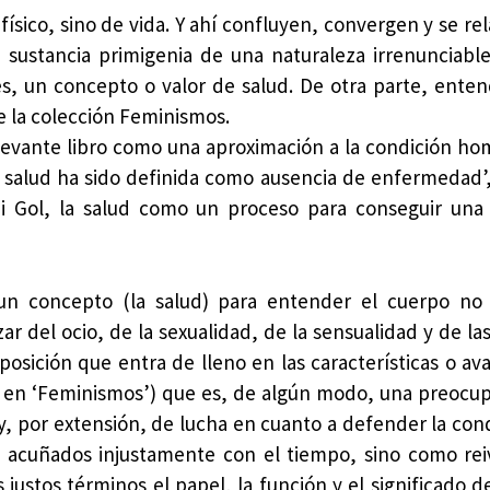
ísico, sino de vida. Y ahí confluyen, convergen y se re
a sustancia primigenia de una naturaleza irrenunciab
 es, un concepto o valor de salud. De otra parte, ent
 la colección Feminismos.
levante libro como una aproximación a la condición h
a salud ha sido definida como ausencia de enfermedad’, 
di Gol, la salud como un proceso para conseguir un
un concepto (la salud) para entender el cuerpo no
r del ocio, de la sexualidad, de la sensualidad y de las
osición que entra de lleno en las características o ava
al en ‘Feminismos’) que es, de algún modo, una preocu
, por extensión, de lucha en cuanto a defender la cond
 acuñados injustamente con el tiempo, sino como rei
 justos términos el papel, la función y el significado 