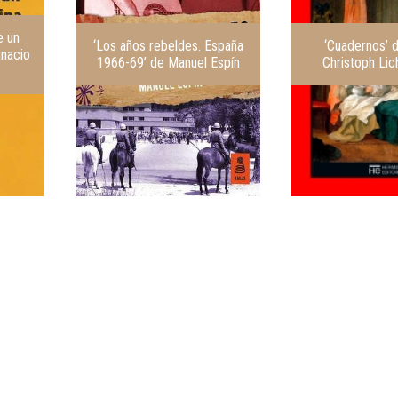
e un
‘Los años rebeldes. España
‘Cuadernos’ 
gnacio
1966-69’ de Manuel Espín
Christoph Li