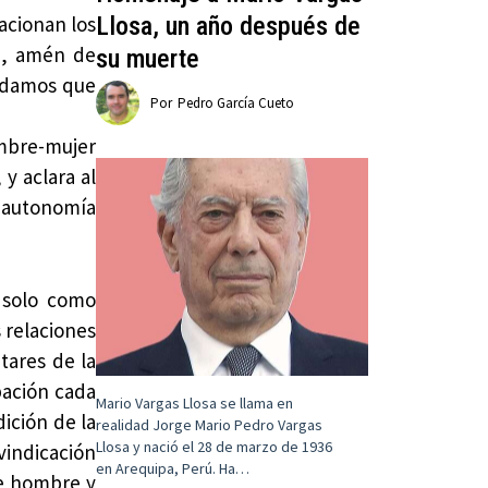
Llosa, un año después de
lacionan los
le, amén de
su muerte
endamos que
Por
Pedro García Cueto
ombre-mujer
y aclara al
a autonomía
 solo como
 relaciones
tares de la
pación cada
Mario Vargas Llosa se llama en
ición de la
realidad Jorge Mario Pedro Vargas
Llosa y nació el 28 de marzo de 1936
vindicación
en Arequipa, Perú. Ha…
de hombre y