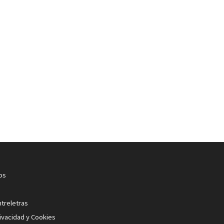
os
ntreletras
rivacidad y Cookies