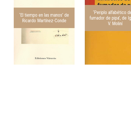
‘Periplo alfabético d
‘El tiempo en las manos’ de
fumador de pipa’, de I
Ricardo Martínez-Conde
V. Moliní