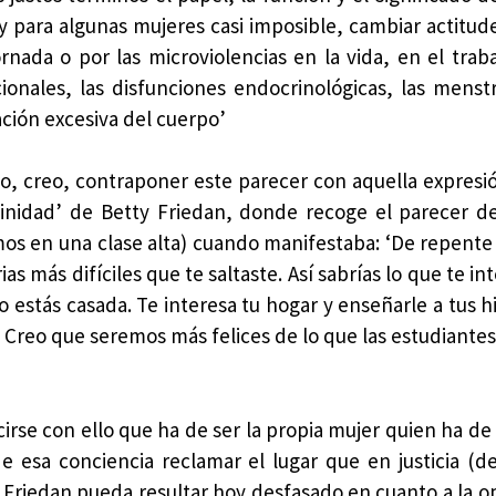
 y para algunas mujeres casi imposible, cambiar actitud
nada o por las microviolencias en la vida, en el traba
cionales, las disfunciones endocrinológicas, las menstr
ción excesiva del cuerpo’
no, creo, contraponer este parecer con aquella expresi
minidad’ de Betty Friedan, donde recoge el parecer d
s en una clase alta) cuando manifestaba: ‘De repente 
s más difíciles que te saltaste. Así sabrías lo que te in
estás casada. Te interesa tu hogar y enseñarle a tus hi
. Creo que seremos más felices de lo que las estudiante
irse con ello que ha de ser la propia mujer quien ha de
de esa conciencia reclamar el lugar que en justicia (de
e Friedan pueda resultar hoy desfasado en cuanto a la op