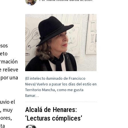
osos
jeto
ormación
e relieve
 por una
(El intelecto iluminado de Francisco
Nieva) Vuelvo a pasar los días del estío en
Territorio Mancha, como me gusta
llamar…
uvio el
Alcalá de Henares:
n, muy
ores,
‘Lecturas cómplices’
sta