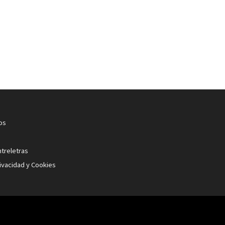
os
ntreletras
rivacidad y Cookies