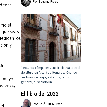
Por
Eugenio Rivera
nidense
omo el
a que sea y
dedican los
ción y
la
‘Lecturas cómplices’. una iniciativa teatral
de altura en Alcalá de Henares. ‘Cuando
pedimos consejo, estamos, por lo
un mayor
general, buscando un…
eciones,
El libro del 2022
Por
José Ruiz Guirado
del