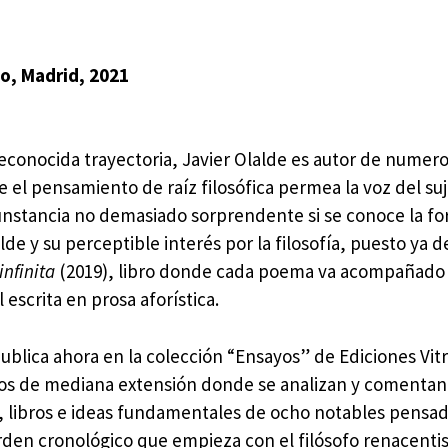
io, Madrid, 2021
reconocida trayectoria, Javier Olalde es autor de numer
 el pensamiento de raíz filosófica permea la voz del su
unstancia no demasiado sorprendente si se conoce la f
lde y su perceptible interés por la filosofía, puesto ya d
infinita
(2019), libro donde cada poema va acompañado
 escrita en prosa aforística.
publica ahora en la colección “Ensayos” de Ediciones Vitr
los de mediana extensión donde se analizan y comenta
 libros e ideas fundamentales de ocho notables pensad
rden cronológico que empieza con el filósofo renacenti