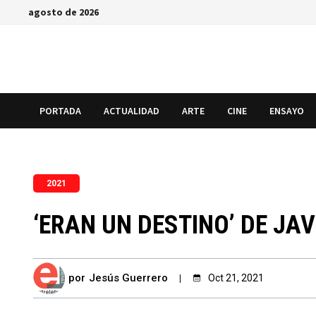
Saltar
agosto de 2026
al
contenido
PORTADA
ACTUALIDAD
ARTE
CINE
ENSAYO
2021
‘ERAN UN DESTINO’ DE JA
por
Jesús Guerrero
Oct 21, 2021