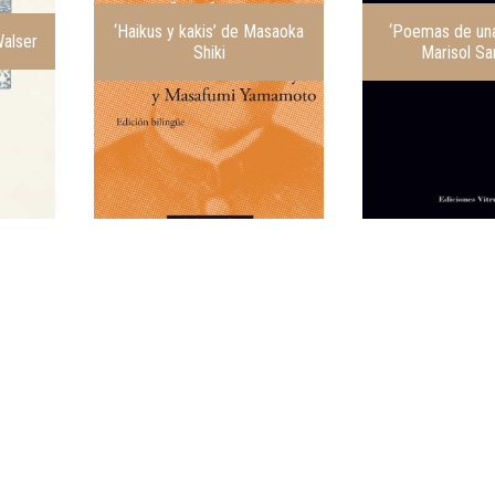
‘Haikus y kakis’ de Masaoka
‘Poemas de una 
Walser
Shiki
Marisol Sa