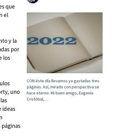
tes que
n el
to y la
adas por
e los
CON éste día llevamos ya gastadas tres
ulos
páginas. Así, mirado con perspectiva se
orty, uno
hace eterno. Mi buen amigo, Eugenio
Cristóbal,…
las
e ideas
n
s páginas