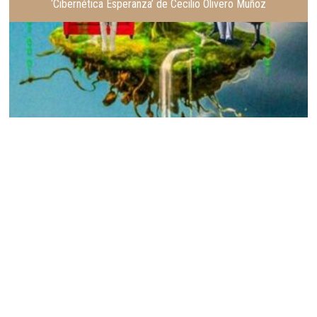
‘Cibernética Esperanza’ de Cecilio Olivero Muñoz