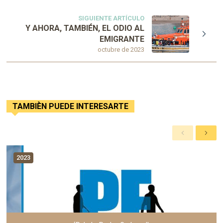
SIGUIENTE ARTÍCULO
Y AHORA, TAMBIÉN, EL ODIO AL
EMIGRANTE
octubre de 2023
TAMBIÈN PUEDE INTERESARTE
A
S
n
i
t
g
2023
e
u
r
i
i
e
o
n
r
t
e