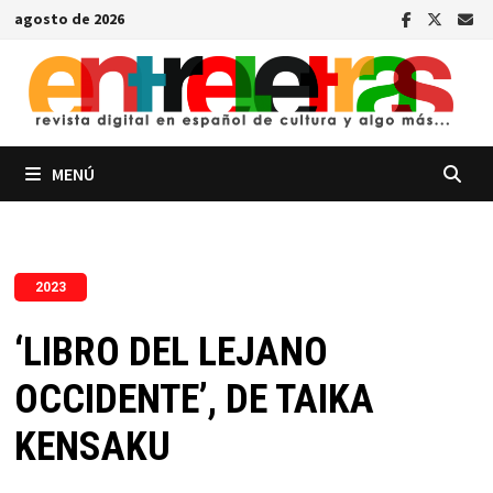
Saltar
agosto de 2026
al
contenido
MENÚ
2023
‘LIBRO DEL LEJANO
OCCIDENTE’, DE TAIKA
KENSAKU