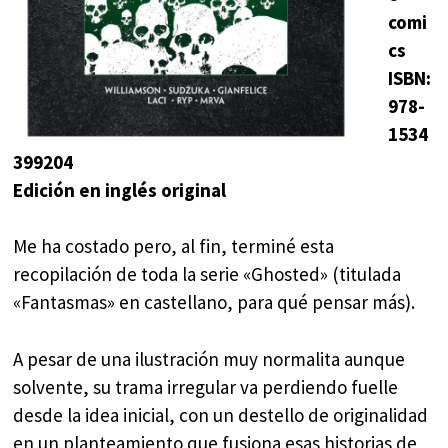
comi
cs
ISBN:
978-
1534
399204
Edición en inglés original
Me ha costado pero, al fin, terminé esta
recopilación de toda la serie «Ghosted» (titulada
«Fantasmas» en castellano, para qué pensar más).
A pesar de una ilustración muy normalita aunque
solvente, su trama irregular va perdiendo fuelle
desde la idea inicial, con un destello de originalidad
en un planteamiento que fusiona esas historias de