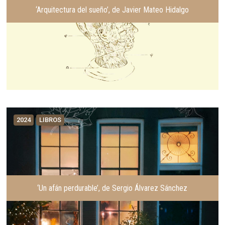
‘Arquitectura del sueño’, de Javier Mateo Hidalgo
2024
LIBROS
‘Un afán perdurable’, de Sergio Álvarez Sánchez