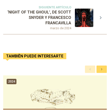
SIGUIENTE ARTÍCULO
‘NIGHT OF THE GHOUL’, DE SCOTT
SNYDER Y FRANCESCO
FRANCAVILLA
marzo de 2024
TAMBIÈN PUEDE INTERESARTE
A
S
n
i
t
g
2024
e
u
r
i
i
e
o
n
r
t
e