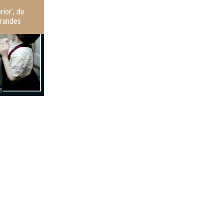
rior’, de
randes