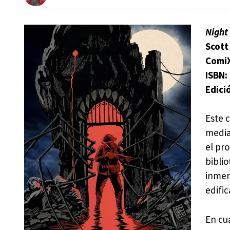
Night
Scott
ComiX
ISBN:
Edici
Este 
media
el pr
bibli
inmer
edific
En cu