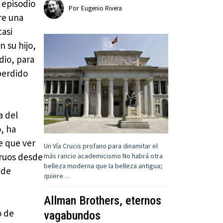
 episodio
Por
Eugenio Rivera
re una
casi
n su hijo,
dio, para
perdido
a del
, ha
e que ver
Un Vía Crucis profano para dinamitar el
truos desde
más rancio academicismo No habrá otra
belleza moderna que la belleza antigua;
 de
quiere…
Allman Brothers, eternos
o de
vagabundos