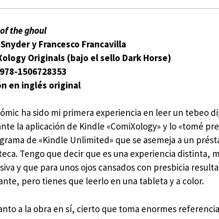
 of the ghoul
 Snyder y Francesco Francavilla
ology Originals (bajo el sello Dark Horse)
 978-1506728353
ón en inglés original
cómic ha sido mi primera experiencia en leer un tebeo dig
nte la aplicación de Kindle «ComiXology» y lo «tomé pr
ograma de «Kindle Unlimited» que se asemeja a un prés
oteca. Tengo que decir que es una experiencia distinta, 
siva y que para unos ojos cansados con presbicia result
ante, pero tienes que leerlo en una tableta y a color.
anto a la obra en sí, cierto que toma enormes referencia