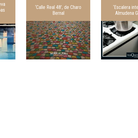
eva
‘Calle Real 48’, de Charo
‘Escalera inte
bas
Bernal
Almudena G