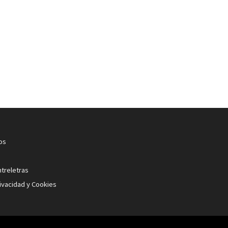
os
ntreletras
rivacidad y Cookies