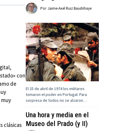
Por
Jaime-Axel Ruiz Baudrihaye
ital,
estado» con
tamo de
El 25 de abril de 1974 los militares
muy
tomaron el poder en Portugal. Para
a muy
sorpresa de todos no se alzaron…
Una hora y media en el
Museo del Prado (y II)
s clásicas