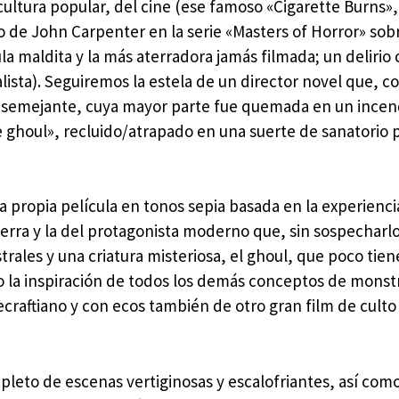
 cultura popular, del cine (ese famoso «Cigarette Burns»,
co de John Carpenter en la serie «Masters of Horror» sob
la maldita y la más aterradora jamás filmada; un delirio 
lista). Seguiremos la estela de un director novel que, co
e semejante, cuya mayor parte fue quemada en un incen
he ghoul», recluido/atrapado en una suerte de sanatorio 
a propia película en tonos sepia basada en la experienci
uerra y la del protagonista moderno que, sin sospecharlo
trales y una criatura misteriosa, el ghoul, que poco tien
o la inspiración de todos los demás conceptos de mons
ecraftiano y con ecos también de otro gran film de culto
pleto de escenas vertiginosas y escalofriantes, así com