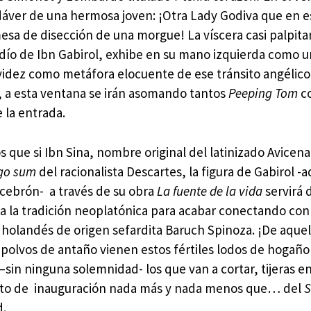
dáver de una hermosa joven: ¡Otra Lady Godiva que en e
esa de disección de una morgue! La víscera casi palpita
udío de Ibn Gabirol, exhibe en su mano izquierda como u
videz como metáfora elocuente de ese tránsito angélico
o, a esta ventana se irán asomando tantos
Peeping Tom
c
e la entrada.
que si Ibn Sina, nombre original del latinizado Avicena
rgo sum
del racionalista Descartes, la figura de Gabirol -a
cebrón- a través de su obra
La fuente de la vida
servirá 
 a la tradición neoplatónica para acabar conectando con 
o holandés de origen sefardita Baruch Spinoza. ¡De aquel
polvos de antaño vienen estos fértiles lodos de hogaño!
–sin ninguna solemnidad- los que van a cortar, tijeras en 
acto de inauguración nada más y nada menos que… del
S
d.