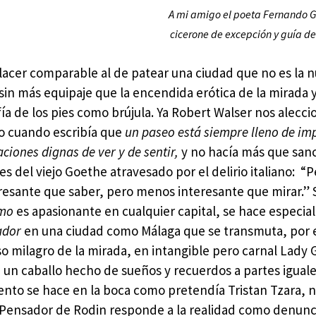
A mi amigo el poeta Fernando 
cicerone de excepción y guía d
lacer comparable al de patear una ciudad que no es la n
sin más equipaje que la encendida erótica de la mirada y
ía de los pies como brújula. Ya Robert Walser nos alecc
lo cuando escribía que
un paseo está siempre lleno de im
ciones dignas de ver y de sentir,
y no hacía más que sanc
es del viejo Goethe atravesado por el delirio italiano: “
resante que saber, pero menos interesante que mirar.” S
smo
es apasionante en cualquier capital, se hace especi
ador
en una ciudad como Málaga que se transmuta, por 
so milagro de la mirada, en intangible pero carnal Lady 
 un caballo hecho de sueños y recuerdos a partes iguales
nto se hace en la boca como pretendía Tristan Tzara, ni
Pensador de Rodin responde a la realidad como denunc