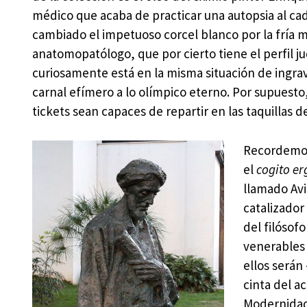
médico que acaba de practicar una autopsia al ca
cambiado el impetuoso corcel blanco por la fría m
anatomopatólogo, que por cierto tiene el perfil j
curiosamente está en la misma situación de ingra
carnal efímero a lo olímpico eterno. Por supuest
tickets sean capaces de repartir en las taquillas d
Recordemos 
el
cogito e
llamado Avi
catalizador
del filósof
venerables 
ellos serán 
cinta del 
Modernida