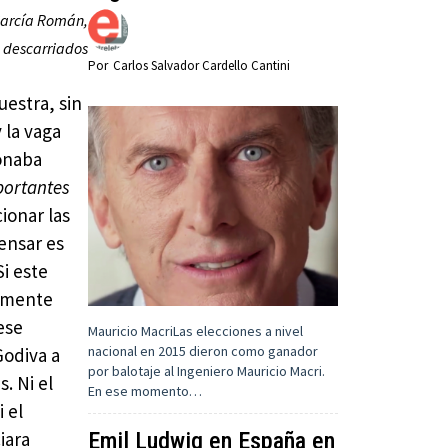
García Román,
e descarriados
Por
Carlos Salvador Cardello Cantini
uestra, sin
 la vaga
ionaba
portantes
ionar las
Pensar es
i este
almente
ese
Mauricio MacriLas elecciones a nivel
nacional en 2015 dieron como ganador
Godiva a
por balotaje al Ingeniero Mauricio Macri.
. Ni el
En ese momento…
 el
Emil Ludwig en España en
iara