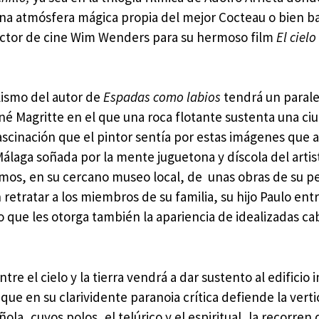
na atmósfera mágica propia del mejor Cocteau o bien ba
ector de cine Wim Wenders para su hermoso film
El cielo
alismo del autor de
Espadas como labios
tendrá un paral
é Magritte en el que una roca flotante sustenta una ci
a fascinación que el pintor sentía por estas imágenes que
Málaga soñada por la mente juguetona y díscola del artis
nemos, en su cercano museo local, de unas obras de su p
etratar a los miembros de su familia, su hijo Paulo entr
do que les otorga también la apariencia de idealizadas c
el cielo y la tierra vendrá a dar sustento al edificio i
que en su clarividente paranoia crítica defiende la verti
ola, cuyos polos, el telúrico y el espiritual, la recorren