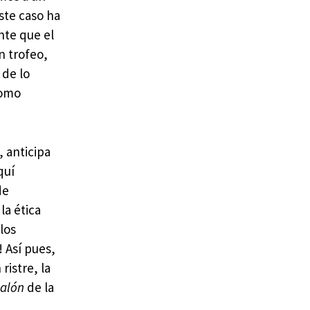
ste caso ha
nte que el
n trofeo,
 de lo
omo
, anticipa
quí
de
la ética
los
 Así pues,
ristre, la
alón
de la