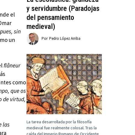
y servidumbre (Paradojas
onde el
del pensamiento
Omar
medieval)
pues, sin
Por
Pedro López Arriba
omo un
el
flâneur
ás
nantes como
empo, que os
o de virtud,
La tarea desarrollada por la filosofía
e las
medieval fue realmente colosal. Tras la
ara
caída del Imperio Romano de Occidente