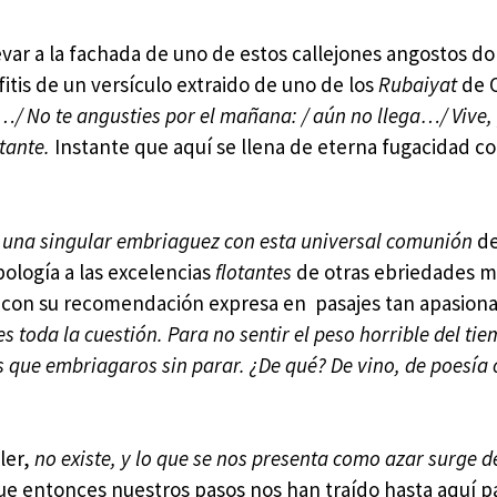
levar a la fachada de uno de estos callejones angostos d
tis de un versículo extraido de uno de los
Rubaiyat
de 
…/ No te angusties por el mañana: / aún no llega…/ Vive, 
tante.
Instante que aquí se llena de eterna fugacidad c
za una singular embriaguez con esta universal comunión
d
pología a las excelencias
flotantes
de otras ebriedades m
s con su recomendación expresa en pasajes tan apasio
 toda la cuestión. Para no sentir el peso horrible del ti
is que embriagaros sin parar. ¿De qué? De vino, de poesía 
ler,
no existe, y lo que se nos presenta como azar surge d
e entonces nuestros pasos nos han traído hasta aquí p