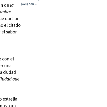
(476) con…
en de
la
ombre
ue dará un
o el citado
 el sabor
e
o con el
eer una
la ciudad
 Ciudad que
o estrella
mos a un