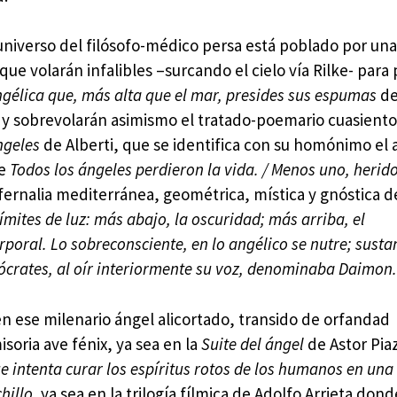
 universo del filósofo-médico persa está poblado por un
que volarán infalibles –surcando el cielo vía Rilke- para
ngélica
que, más alta que el mar, presides sus espumas
d
, y sobrevolarán asimismo el tratado-poemario cuasient
ngeles
de Alberti, que se identifica con su homónimo el 
ue
Todos los ángeles perdieron la vida. / Menos uno, herido
afernalia mediterránea, geométrica, mística y gnóstica de
límites de luz: más abajo, la oscuridad; más arriba, el
poral. Lo sobreconsciente, en lo angélico se nutre; susta
ócrates, al oír interiormente su voz, denominaba Daimon.
n ese milenario ángel alicortado, transido de orfandad 
soria ave fénix, ya sea en la
Suite del ángel
de Astor Pia
ue intenta curar los espíritus rotos de los humanos en una
hillo,
ya sea en la trilogía fílmica de Adolfo Arrieta dond