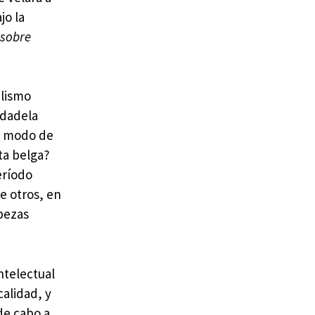
jo la
 sobre
elismo
udadela
 a modo de
ta belga?
eríodo
e otros, en
abezas
ntelectual
calidad, y
 de cabo a