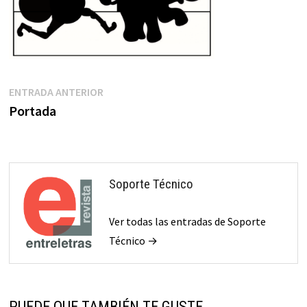
Navegación
Entrada
ENTRADA ANTERIOR
anterior:
Portada
de
entradas
Soporte Técnico
Ver todas las entradas de Soporte
Técnico →
PUEDE QUE TAMBIÉN TE GUSTE