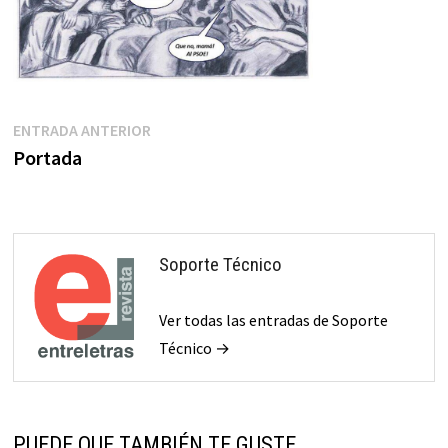
Navegación
Entrada
ENTRADA ANTERIOR
anterior:
Portada
de
entradas
Soporte Técnico
Ver todas las entradas de Soporte
Técnico →
PUEDE QUE TAMBIÉN TE GUSTE