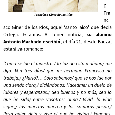
D.
Fra
Francisco Giner de los Ríos
nci
sco Giner de los Ríos, aquel ‘santo laico’ que decía
Ortega. Estamos. Al tener noticia,
su alumno
Antonio Machado escribió
, el día 21, desde Baeza,
esta silva-romance:
‘Como se fue el maestro,/ la luz de esta mañana/ me
dijo: Van tres días/ que mi hermano Francisco no
trabaja./ ¿Murió?… Sólo sabemos/ que se nos fue por
una senda clara,/ diciéndonos: Hacedme/ un duelo de
labores y esperanzas./ Sed buenos y no más, sed lo
que he sido/ entre vosotros: alma./ Vivid, la vida
sigue,/ los muertos mueren y las sombras pasan;/
lleva quien deja y vive el que ha vivido./ Yunques,