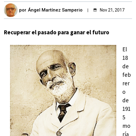
por
Ángel Martínez Samperio
Nov 21, 2017
Recuperar el pasado para ganar el futuro
El
18
de
feb
rer
o
de
191
5
mo
ría