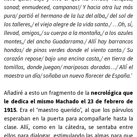
sonad; enmudeced, campanas!/ Y hacia otra luz más
pura/ partió el hermano de la luz del alba,/ del sol de
los talleres,/ el viejo alegre de la vida santa./ …Oh, sí,
llevad, amigos,/ su cuerpo a la montaña,/ a los azules
montes,/ del ancho Guadarrama./ Allí hay barrancos
hondos/ de pinos verdes donde el viento canta./ Su
corazón repose/ bajo una encina casta,/ en tierra de
tomillos, donde juegan/ mariposas doradas…/ Allí el
maestro un día/ soñaba un nuevo florecer de España.’
Añadiré a esto un fragmento de la
necrológica que
le dedica el mismo Machado el 23 de febrero de
1915
. Era el ‘maestro querido’, al que los párvulos
esperaban en la puerta para acompañarle hasta la
clase. Allí, como en la cátedra, se sentaba entre
ellos para dialogar, estimulando las almas para que