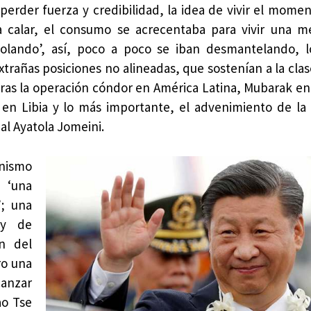
erder fuerza y credibilidad, la idea de vivir el moment
 calar, el consumo se acrecentaba para vivir una m
olando’, así, poco a poco se iban desmantelando, l
xtrañas posiciones no alineadas, que sostenían a la cla
tras la operación cóndor en América Latina, Mubarak en 
en Libia y lo más importante, el advenimiento de la
al Ayatola Jomeini.
unismo
 ‘una
’; una
 y de
ón del
ro una
canzar
ao Tse