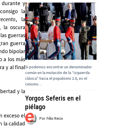
, durante y
consigo la
ecento
, la
 la oscura
las guerras
gran guerra
ndo bipolar
o a los más
a y al final
Si podemos encontrar un denominador
común en la mutación de la “izquierda
clásica” hacia el populismo 2.0, es el
cinismo…
ibertad y la
Yorgos Seferis en el
piélago
n exceso el
Por
Félix Recio
 la calidad