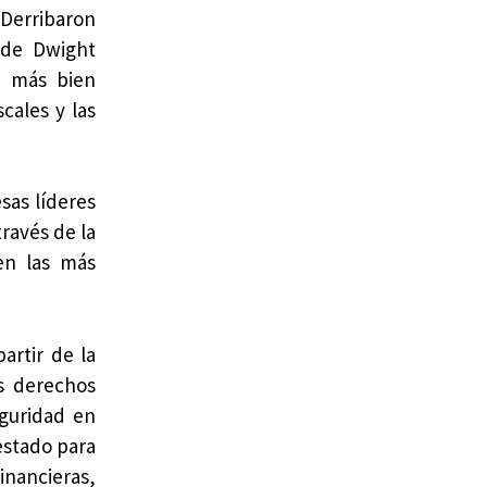
 Derribaron
 de Dwight
o más bien
cales y las
sas líderes
ravés de la
den las más
artir de la
os derechos
eguridad en
estado para
inancieras,