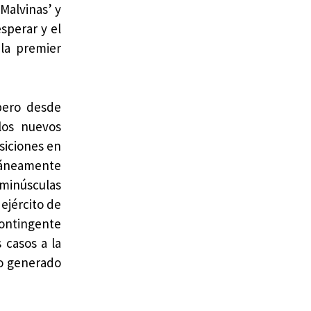
 Malvinas’ y
esperar y el
 la premier
pero desde
los nuevos
osiciones en
táneamente
 minúsculas
ejército de
contingente
 casos a la
ío generado