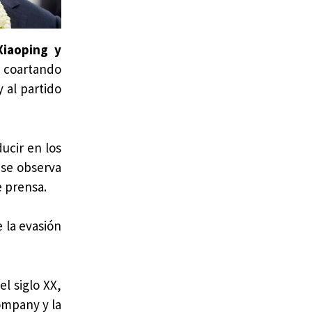
Xiaoping y
coartando
 al partido
ucir en los
 se observa
e prensa.
e la evasión
l siglo XX,
Company y la