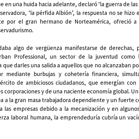
e en una huida hacia adelante, declaró ‘la guerra de las
servadora, ‘la pérfida Albión’, la respuesta no se hizo 
nte por el gran hermano de Norteamérica, ofreció a
nservadurismo.
e daba algo de vergüenza manifestarse de derechas, 
rban Professional, un sector de la juventud como 
ía que darles una salida a aquellos que no alcanzaban p
 mediante burbujas y cohetería financiera, simul
jército de ambiciosos ciudadanos, que emergían con
es corporaciones y de una naciente economía global. Un 
a a la gran masa trabajadora dependiente y un fuerte 
a las empresas debido a la mecanización y en algunos
erza laboral humana, la emprendeduría cubría un vac