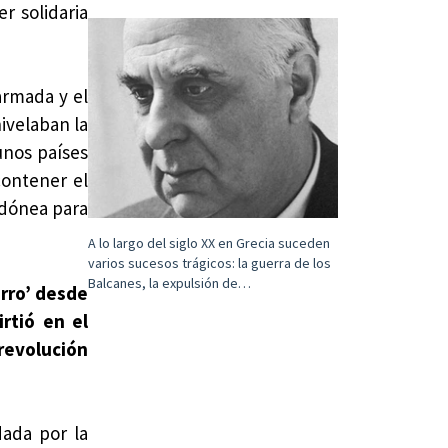
r solidaria
rmada y el
ivelaban la
unos países
contener el
idónea para
A lo largo del siglo XX en Grecia suceden
varios sucesos trágicos: la guerra de los
Balcanes, la expulsión de…
rro’ desde
rtió en el
revolución
dada por la