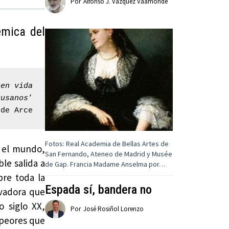
Por
Alfonso J. Vázquez Vaamonde
émica del
 en vida
gusanos
’

 de Arce
Fotos: Real Academia de Bellas Artes de
e el mundo,
San Fernando, Ateneo de Madrid y Musée
le salida a
de Gap. Francia Madame Anselma por…
bre toda la
Espada sí, bandera no
vadora que
 siglo XX,
Por
José Rosiñol Lorenzo
 peores que