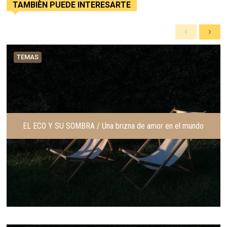
TAMBIÈN PUEDE INTERESARTE
A
S
n
i
t
g
TEMAS
e
u
r
i
i
e
o
n
r
t
e
EL ECO Y SU SOMBRA / Una brizna de amor en el mundo