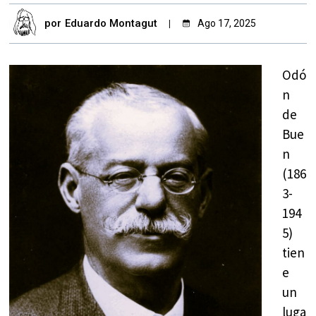
por
Eduardo Montagut
Ago 17, 2025
Odó
n
de
Bue
n
(186
3-
194
5)
tien
e
un
luga