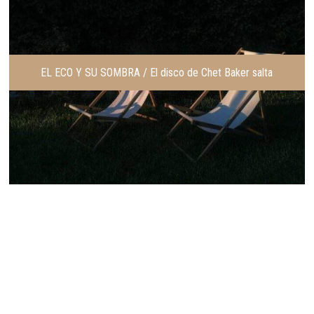
EL ECO Y SU SOMBRA / El disco de Chet Baker salta