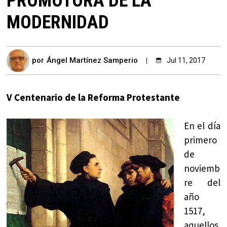
PROMOTORA DE LA
MODERNIDAD
por
Ángel Martínez Samperio
Jul 11, 2017
V Centenario de la Reforma Protestante
En el día
primero
de
noviemb
re del
año
1517,
aquellos