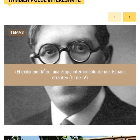
TAMBIÈN PUEDE INTERESARTE
A
S
n
i
t
g
TEMAS
e
u
r
i
i
e
o
n
r
t
e
«El exilio científico: una etapa interminable de una España
errante» (III de IV)