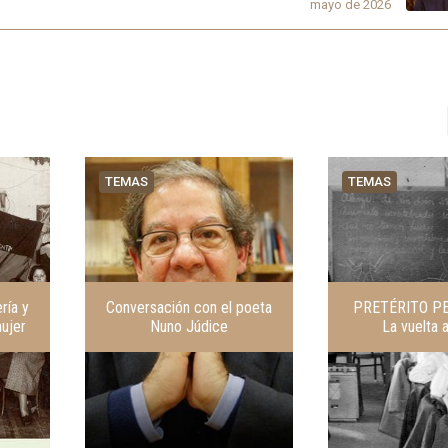
mayo de 2026
TEMAS
TEMAS
ría y
Conversación con el poeta
PRETÉRITO P
ujer
Nuno Júdice
La vuelta a