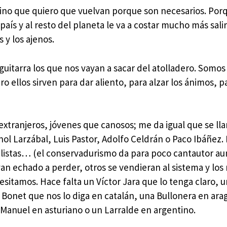
ino que quiero que vuelvan porque son necesarios. Porqu
aís y al resto del planeta le va a costar mucho más salir
 y los ajenos.
 guitarra los que nos vayan a sacar del atolladero. Somos
o ellos sirven para dar aliento, para alzar los ánimos, p
extranjeros, jóvenes que canosos; me da igual que se l
l Larzábal, Luis Pastor, Adolfo Celdrán o Paco Ibáñez. 
listas… (el conservadurismo da para poco cantautor a
an echado a perder, otros se vendieran al sistema y los
sitamos. Hace falta un Víctor Jara que lo tenga claro, u
 Bonet que nos lo diga en catalán, una Bullonera en ara
Manuel en asturiano o un Larralde en argentino.