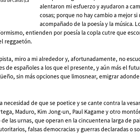
adía de Cañas (La
alentaron mi esfuerzo y ayudaron a cam
cosas; porque no hay cambio a mejor si 
acompañado de la poesía y la música. Lo
nformismo, entienden por poesía la copla cutre que esc
el reggaetón.
pista, miro a mi alrededor y, afortunadamente, no esc
s de españoles a los que el presente, y aún más el futur
igüeño, sin más opciones que limosnear, emigrar adonde
la necesidad de que se poetice y se cante contra la vesa
Ortega, Maduro, Kim Jong-un, Paul Kagame y otro montó
 de las urnas, que operan en la cincuentena larga de pa
toritarios, falsas democracias y guerras declaradas o s