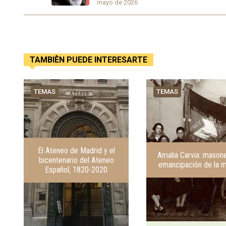
mayo de 2026
TAMBIÈN PUEDE INTERESARTE
TEMAS
TEMAS
El Ateneo de Madrid y el
Amalia Carvia: masone
bicentenario del Ateneo
emancipación de la m
Español, 1820-2020