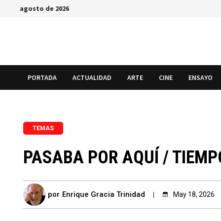
Saltar
agosto de 2026
al
contenido
PORTADA
ACTUALIDAD
ARTE
CINE
ENSAYO
TEMAS
PASABA POR AQUÍ / TIEM
por
Enrique Gracia Trinidad
May 18, 2026