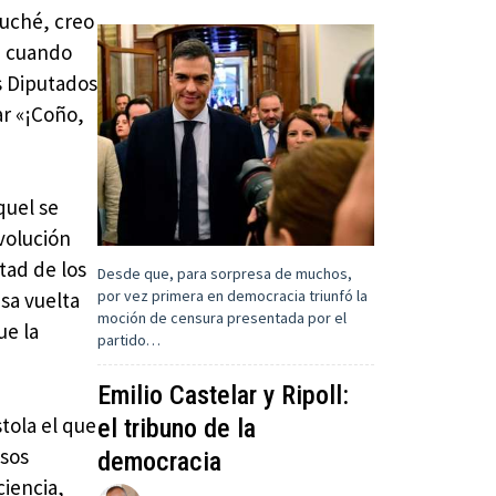
cuché, creo
e cuando
os Diputados
sar «¡Coño,
quel se
volución
tad de los
Desde que, para sorpresa de muchos,
por vez primera en democracia triunfó la
esa vuelta
moción de censura presentada por el
ue la
partido…
Emilio Castelar y Ripoll:
stola el que
el tribuno de la
esos
democracia
iencia,