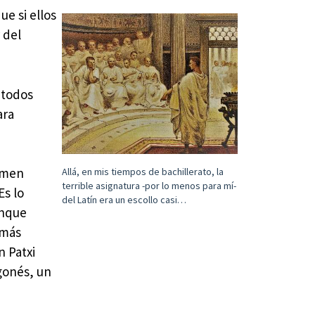
e si ellos
 del
 todos
ara
lamen
Allá, en mis tiempos de bachillerato, la
terrible asignatura -por lo menos para mí-
Es lo
del Latín era un escollo casi…
unque
 más
n Patxi
gonés, un