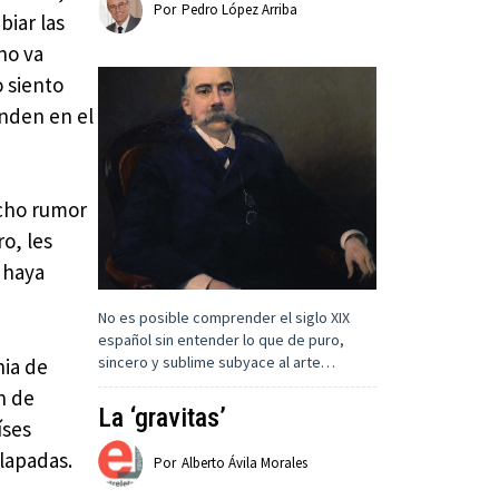
Por
Pedro López Arriba
biar las
no va
 siento
onden en el
ucho rumor
o, les
 haya
No es posible comprender el siglo XIX
español sin entender lo que de puro,
sincero y sublime subyace al arte…
nia de
n de
La ‘gravitas’
íses
olapadas.
Por
Alberto Ávila Morales