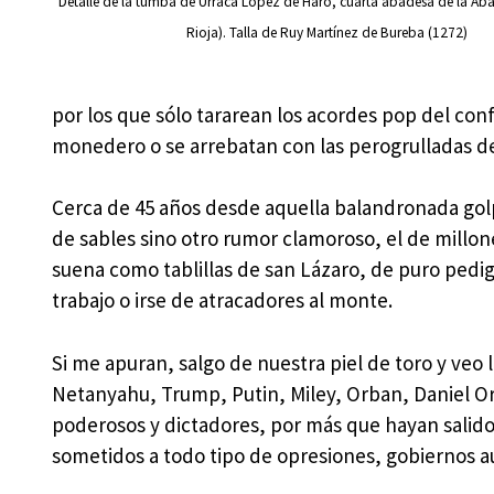
Detalle de la tumba de Urraca López de Haro, cuarta abadesa de la Ab
Rioja). Talla de Ruy Martínez de Bureba (1272)
por los que sólo tararean los acordes pop del co
monedero o se arrebatan con las perogrulladas d
Cerca de 45 años desde aquella balandronada gol
de sables sino otro rumor clamoroso, el de millone
suena como tablillas de san Lázaro, de puro ped
trabajo o irse de atracadores al monte.
Si me apuran, salgo de nuestra piel de toro y veo 
Netanyahu, Trump, Putin, Miley, Orban, Daniel 
poderosos y dictadores, por más que hayan salido
sometidos a todo tipo de opresiones, gobiernos au