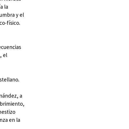
a la
numbra y el
o-físico.
secuencias
, el
stellano.
rnández, a
ubrimiento,
mestizo
nza en la