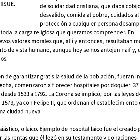
IISUE.
de solidaridad cristiana, que daba cobijo
desvalido, comida al pobre, cuidados a
protección a cualquier persona desamp
 toda la carga religiosa que queramos comprender. En
os valores morales que, allí y entonces, resultaban m
nto de vista humano, aunque hoy se nos antojen naif y,
os.
 de garantizar gratis la salud de la población, fueran in
fecha, comenzaron a florecer hospitales por doquier: 3
 desde 1533 a 1792. La Corona se implicó, por las leyes d
de 1573, ya con Felipe II, que ordenan el establecimiento
na ciudad nueva.
siástico, o laico. Ejemplo de hospital laico fue el cread
r las rentas que él legó en su testamento y donaciones