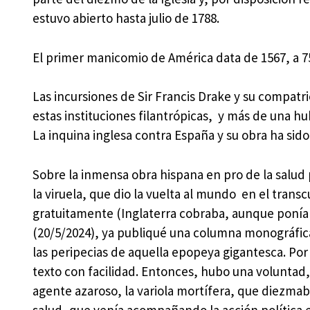
estuvo abierto hasta julio de 1788.
El primer manicomio de América data de 1567, a 7
Las incursiones de Sir Francis Drake y su compatr
estas instituciones filantrópicas, y más de una hub
La inquina inglesa contra España y su obra ha si
Sobre la inmensa obra hispana en pro de la salud p
la viruela, que dio la vuelta al mundo en el trans
gratuitamente (Inglaterra cobraba, aunque ponía
(20/5/2024), ya publiqué una columna monográfica,
las peripecias de aquella epopeya gigantesca. Por
texto con facilidad. Entonces, hubo una voluntad,
agente azaroso, la variola mortífera, que diezmaba
salud, que venía acompañando la acción política 