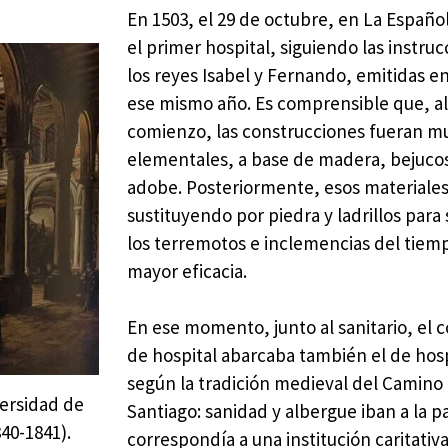
En 1503, el 29 de octubre, en La Españo
el primer hospital, siguiendo las instru
los reyes Isabel y Fernando, emitidas 
ese mismo año. Es comprensible que, a
comienzo, las construcciones fueran m
elementales, a base de madera, bejucos
adobe. Posteriormente, esos materiales
sustituyendo por piedra y ladrillos para
los terremotos e inclemencias del tiem
mayor eficacia.
En ese momento, junto al sanitario, el 
de hospital abarcaba también el de hos
según la tradición medieval del Camino
versidad de
Santiago: sanidad y albergue iban a la 
40-1841).
correspondía a una institución caritativ