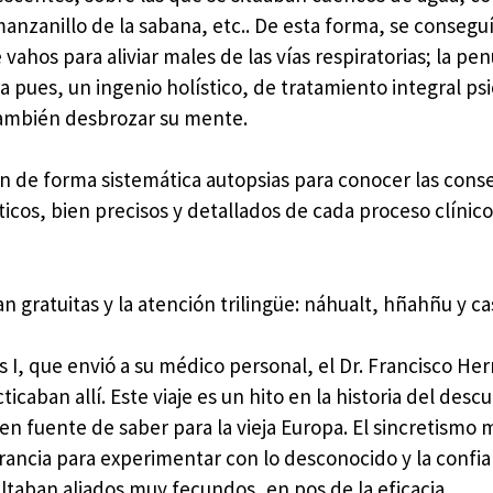
 manzanillo de la sabana, etc.. De esta forma, se conseguí
 vahos para aliviar males de las vías respiratorias; la pe
 pues, un ingenio holístico, de tratamiento integral psic
también desbrozar su mente.
ban de forma sistemática autopsias para conocer las con
cos, bien precisos y detallados de cada proceso clínico
n gratuitas y la atención trilingüe: náhualt, hñahñu y ca
os I, que envió a su médico personal, el Dr. Francisco He
icaban allí. Este viaje es un hito en la historia del desc
en fuente de saber para la vieja Europa. El sincretismo 
rancia para experimentar con lo desconocido y la confia
ultaban aliados muy fecundos, en pos de la eficacia.