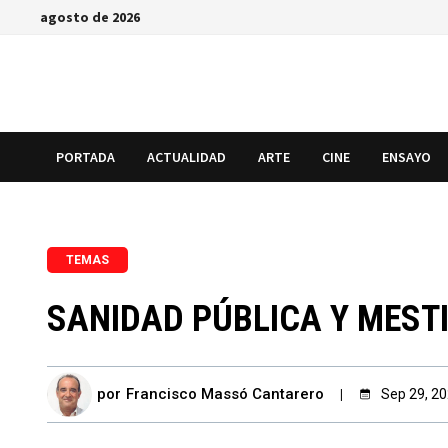
Saltar
agosto de 2026
al
contenido
PORTADA
ACTUALIDAD
ARTE
CINE
ENSAYO
TEMAS
SANIDAD PÚBLICA Y MEST
por
Francisco Massó Cantarero
Sep 29, 2