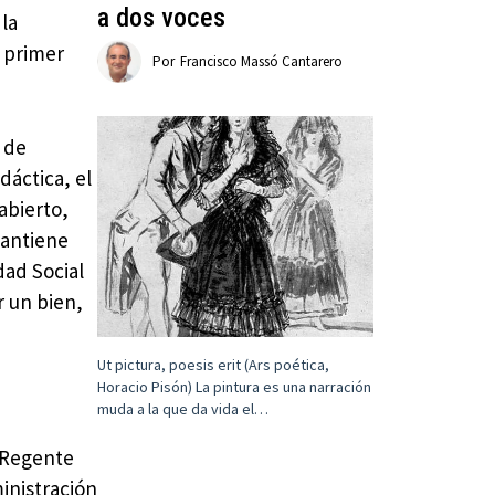
a dos voces
 la
l primer
Por
Francisco Massó Cantarero
d de
dáctica, el
abierto,
mantiene
dad Social
r un bien,
Ut pictura, poesis erit (Ars poética,
Horacio Pisón) La pintura es una narración
muda a la que da vida el…
n Regente
ministración