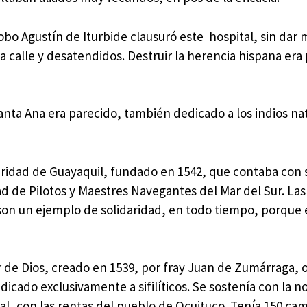
obo Agustín de Iturbide clausuró este hospital, sin dar
la calle y desatendidos. Destruir la herencia hispana era
 Santa Ana era parecido, también dedicado a los indios na
ridad de Guayaquil, fundado en 1542, que contaba con s
de Pilotos y Maestres Navegantes del Mar del Sur. Las
son un ejemplo de solidaridad, en todo tiempo, porque 
 de Dios, creado en 1539, por fray Juan de Zumárraga, 
dicado exclusivamente a sifilíticos. Se sostenía con la 
real, con las rentas del pueblo de Ocuituco. Tenía 150 ca