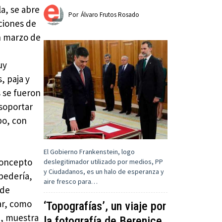
la, se abre
Por
Álvaro Frutos Rosado
cciones de
en marzo de
l
uy
, paja y
 se fueron
 soportar
po, con
El Gobierno Frankenstein, logo
concepto
deslegitimador utilizado por medios, PP
y Ciudadanos, es un halo de esperanza y
pedería,
aire fresco para…
 de
par, como
‘Topografías’, un viaje por
a, muestra
la fotografía de Berenice