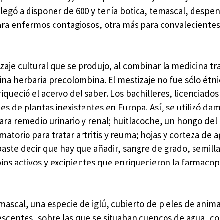
 llegó a disponer de 600 y tenía botica, temascal, despe
ara enfermos contagiosos, otra más para convalecientes
aje cultural que se produjo, al combinar la medicina tr
ina herbaria precolombina. El mestizaje no fue sólo étni
iqueció el acervo del saber. Los bachilleres, licenciados
 de plantas inexistentes en Europa. Así, se utilizó dam
ra remedio urinario y renal; huitlacoche, un hongo del
matorio para tratar artritis y reuma; hojas y corteza de 
 baste decir que hay que añadir, sangre de grado, semill
ipios activos y excipientes que enriquecieron la farmaco
emascal, una especie de iglú, cubierto de pieles de anima
escentes, sobre las que se situaban cuencos de agua, co