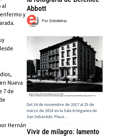
 al
Abbott
l enfermo y
Por
Entreletras
arada.
uy
 desde
dios,
7 en Nueva
e 7 de
 de
Del 24 de noviembre de 2017 al 25 de
marzo de 2018 en la Sala Artegunea de
San Sebastián. Plaza…
o por Hernán
Vivir de milagro: lamento