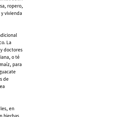
nsa, ropero,
 y vivienda
adicional
co. La
 y doctores
iana, o té
 maíz, para
aguacate
as de
pea
les, en
n hierbas