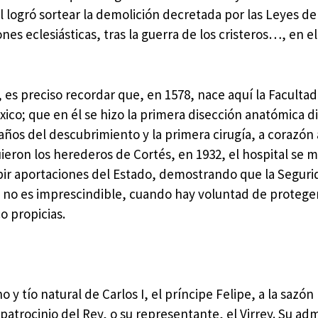
al logró sortear la demolición decretada por las Leyes de
nes eclesiásticas, tras la guerra de los cristeros…, en e
o, es preciso recordar que, en 1578, nace aquí la Faculta
xico; que en él se hizo la primera disección anatómica di
años del descubrimiento y la primera cirugía, a corazón 
ieron los herederos de Cortés, en 1932, el hospital se 
bir aportaciones del Estado, demostrando que la Seguri
, no es imprescindible, cuando hay voluntad de protege
o propicias.
 y tío natural de Carlos I, el príncipe Felipe, a la sazó
l patrocinio del Rey, o su representante, el Virrey. Su ad