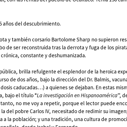
5 años del descubrimiento.
iota y también corsario Bartolome Sharp no supieron re
o de ser reconstruida tras la derrota y fuga de los pirat
do crónica, constante y deshumanizada.
ública, brilla refulgente el esplendor de la heroica exp
curso de dos años, bajo la dirección del Dr. Balmis, vacu
 dosis caducadas…) a quienes se dejaban. En estas mis
 bajo el título “
La investigación en Hispanoamérica
”, 
 tanto, no me voy a repetir, porque el lector puede enco
 la del pobre Carlos IV, necesitado de redimir su imagen
 a la población; y una tradición, una cultura de promoc
española, desde Isabel y Fernando.