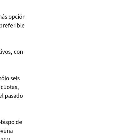
 más opción
 preferible
tivos, con
ólo seis
 cuotas,
el pasado
obispo de
novena
mas y