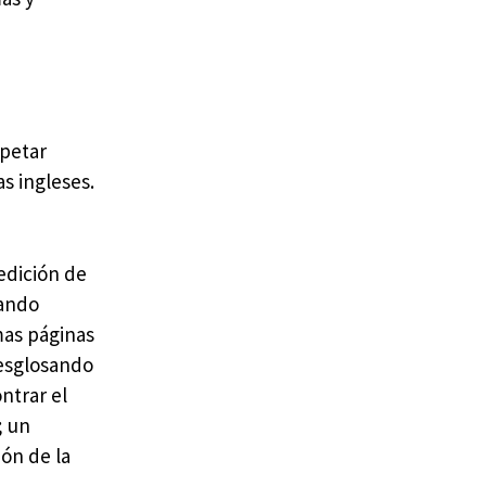
spetar
as ingleses.
edición de
nando
mas páginas
desglosando
ntrar el
; un
ión de la