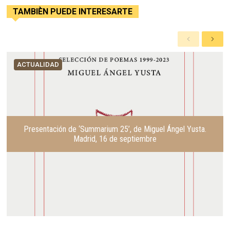
TAMBIÈN PUEDE INTERESARTE
A
S
n
i
t
g
ACTUALIDAD
e
u
r
i
i
e
o
n
r
t
e
Presentación de ‘Summarium 25’, de Miguel Ángel Yusta.
Madrid, 16 de septiembre