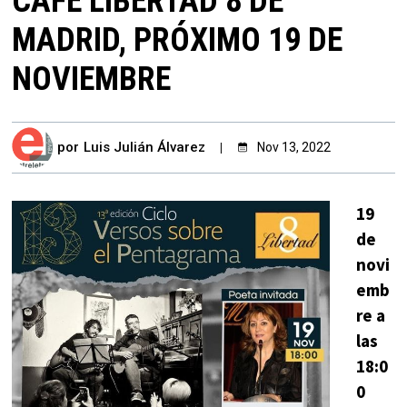
CAFÉ LIBERTAD 8 DE
MADRID, PRÓXIMO 19 DE
NOVIEMBRE
por
Luis Julián Álvarez
Nov 13, 2022
19
de
novi
emb
re a
las
18:0
0