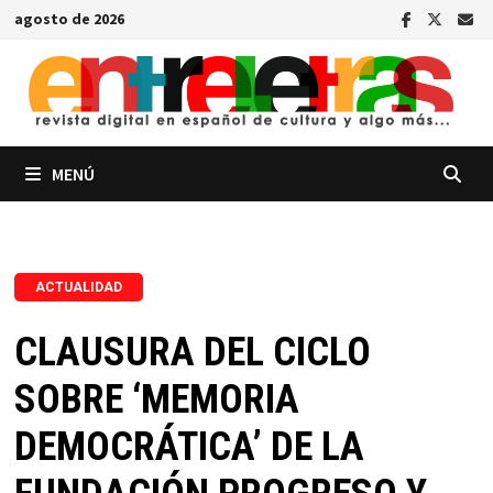
Saltar
agosto de 2026
al
contenido
MENÚ
ACTUALIDAD
CLAUSURA DEL CICLO
SOBRE ‘MEMORIA
DEMOCRÁTICA’ DE LA