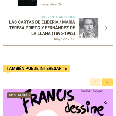
mayo de 2026
SIGUIENTE ARTÍCULO
LAS CARTAS DE ELIBERIA / MARÍA
TERESA PRIETO Y FERNÁNDEZ DE
LA LLANA (1896-1992)
mayo de 2026
TAMBIÈN PUEDE INTERESARTE
A
S
n
i
t
g
ACTUALIDAD
e
u
r
i
i
e
o
n