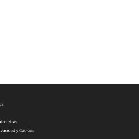
os
ntreletras
rivacidad y Cookies