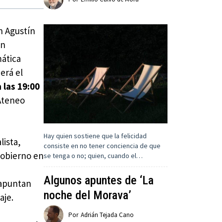
ón Agustín
an
ática
erá el
 las 19:00
 Ateneo
Hay quien sostiene que la felicidad
lista,
consiste en no tener conciencia de que
Gobierno en
se tenga o no; quien, cuando el…
Algunos apuntes de ‘La
 apuntan
noche del Morava’
aje.
Por
Adrián Tejada Cano