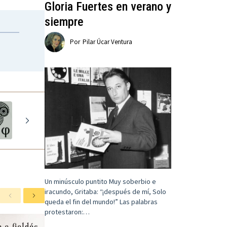
Gloria Fuertes en verano y
siempre
Por
Pilar Úcar Ventura
Un minúsculo puntito Muy soberbio e
iracundo, Gritaba: “¡después de mí, Solo
A
S
queda el fin del mundo!” Las palabras
n
i
protestaron:…
t
g
e
u