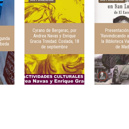
Cyrano de Bergerac, por
Presentación 
Andrea Navas y Enrique
‘Reivindicando a
egunda
Gracia Trinidad. Coslada, 18
la Biblioteca V
Úbeda
de septiembre
de Mad