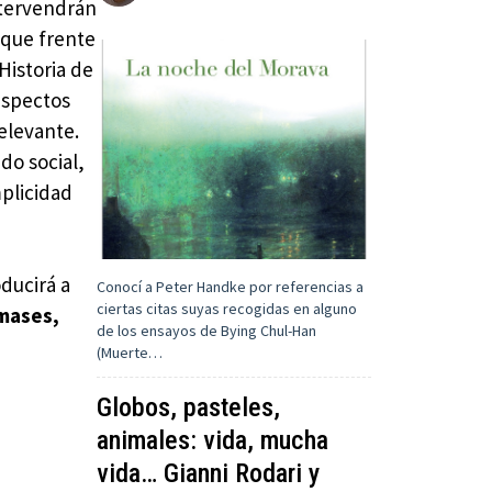
ntervendrán
 que frente
 Historia de
aspectos
relevante.
do social,
mplicidad
ducirá a
Conocí a Peter Handke por referencias a
ciertas citas suyas recogidas en alguno
mases,
de los ensayos de Bying Chul-Han
(Muerte…
Globos, pasteles,
animales: vida, mucha
vida… Gianni Rodari y