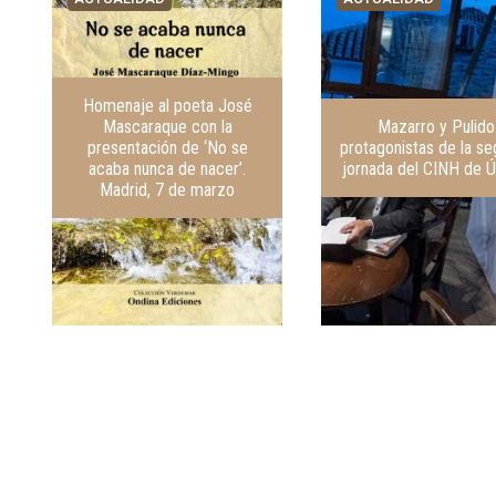
Homenaje al poeta José
Mascaraque con la
Mazarro y Pulido
presentación de ‘No se
protagonistas de la s
acaba nunca de nacer’.
jornada del CINH de 
Madrid, 7 de marzo