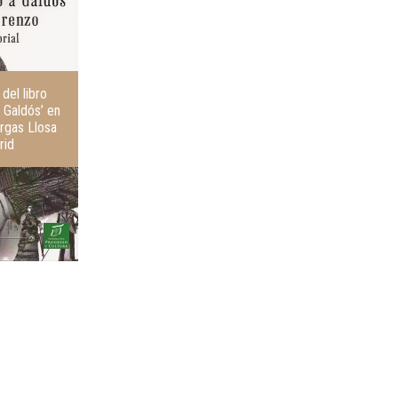
r
i
i
e
o
n
r
t
e
del libro
 Galdós’ en
argas Llosa
rid