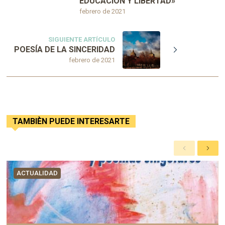
EDUCACIÓN Y LIBERTAD»
febrero de 2021
SIGUIENTE ARTÍCULO
POESÍA DE LA SINCERIDAD
febrero de 2021
TAMBIÈN PUEDE INTERESARTE
A
S
n
i
t
g
ACTUALIDAD
e
u
r
i
i
e
o
n
r
t
e