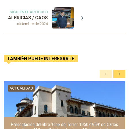
SIGUIENTE ARTÍCULO
ALBRICIAS / CAOS
diciembre de 2024
TAMBIÈN PUEDE INTERESARTE
A
S
n
i
t
g
ACTUALIDAD
e
u
r
i
i
e
o
n
r
t
e
Presentación del libro ‘Cine de Terror 1950-1959’ de Carlos