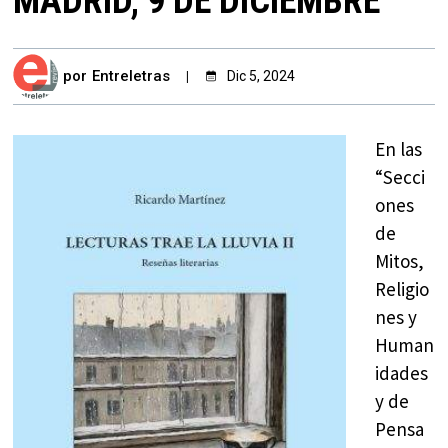
MADRID, 9 DE DICIEMBRE
por
Entreletras
Dic 5, 2024
En las
“Secci
ones
de
Mitos,
Religio
nes y
Human
idades
y de
Pensa