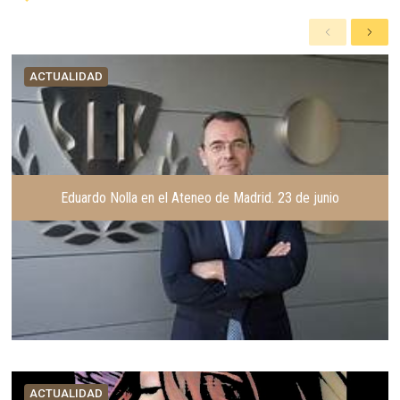
A
S
n
i
t
g
ACTUALIDAD
e
u
r
i
i
e
o
n
r
t
e
Eduardo Nolla en el Ateneo de Madrid. 23 de junio
ACTUALIDAD