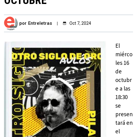
OCTUBRE
por
Entreletras
Oct 7, 2024
El
miérco
les 16
de
octubr
e a las
18:30
se
presen
tará en
el