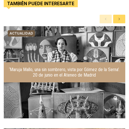
TAMBIÈN PUEDE INTERESARTE
A
S
n
i
t
g
ACTUALIDAD
e
u
r
i
i
e
o
n
r
t
e
‘Maruja Mallo, una sin sombrero, vista por Gómez de la Serna’.
20 de junio en el Ateneo de Madrid