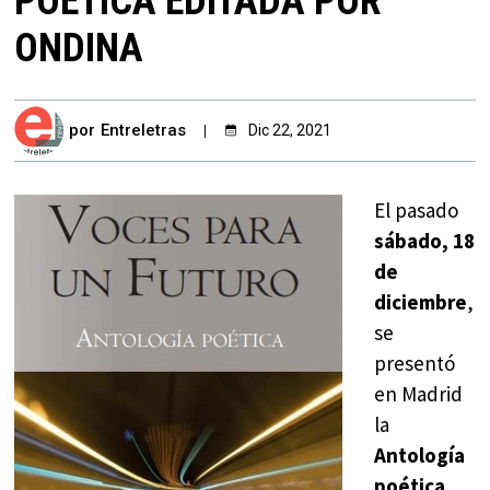
POÉTICA EDITADA POR
ONDINA
por
Entreletras
Dic 22, 2021
El pasado
sábado, 18
de
diciembre
,
se
presentó
en Madrid
la
Antología
poética