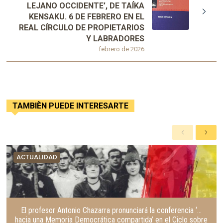
LEJANO OCCIDENTE’, DE TAÍKA
KENSAKU. 6 DE FEBRERO EN EL
REAL CÍRCULO DE PROPIETARIOS
Y LABRADORES
febrero de 2026
TAMBIÈN PUEDE INTERESARTE
A
S
n
i
t
g
ACTUALIDAD
e
u
r
i
i
e
o
n
r
t
e
El profesor Antonio Chazarra pronunciará la conferencia ‘…
hacia una Memoria Democrática compartida’ en el Ciclo sobre