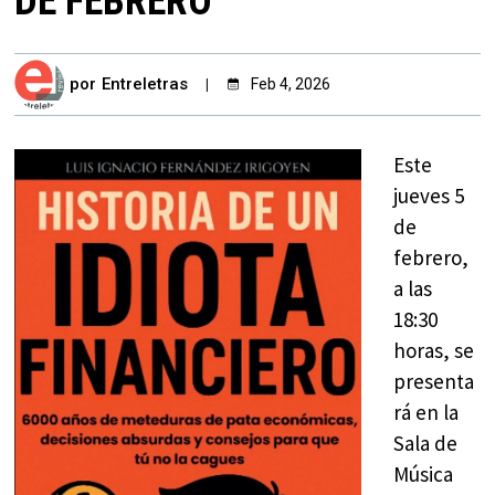
DE FEBRERO
por
Entreletras
Feb 4, 2026
Este
jueves 5
de
febrero,
a las
18:30
horas, se
presenta
rá en la
Sala de
Música