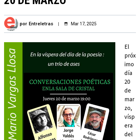
20 DE MARZO
por
Entreletras
Mar 17, 2025
El
próx
imo
día
20
de
mar
zo,
vísp
era
del